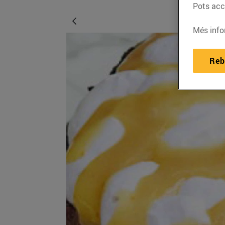
Pots acce
Més info
Reb