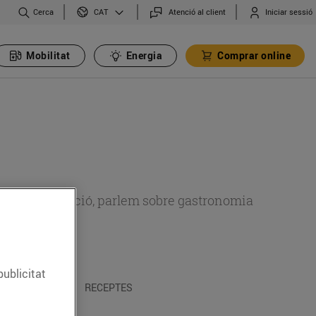
Cerca
Atenció al client
Iniciar sessió
CAT
Mobilitat
Energia
Comprar online
 sobre alimentació, parlem sobre gastronomia
publicitat
 I TRADICIONS
RECEPTES