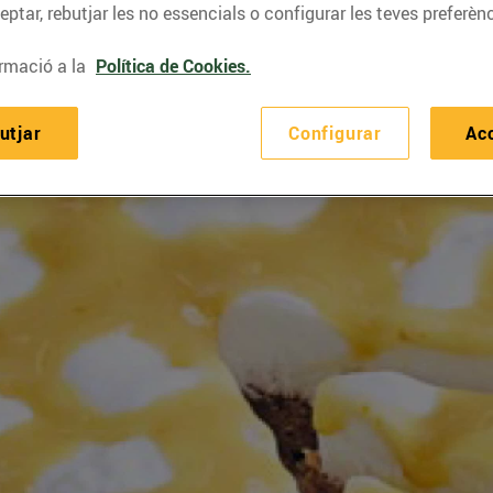
ptar, rebutjar les no essencials o configurar les teves preferènc
rmació a la
Política de Cookies.
utjar
Configurar
Ac