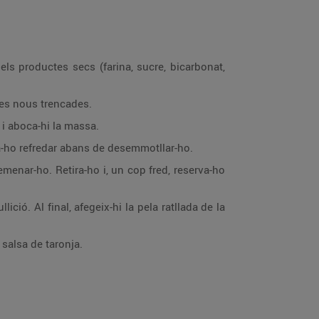
els productes secs (farina, sucre, bicarbonat,
i les nous trencades.
 i aboca-hi la massa.
ixa-ho refredar abans de desemmotllar-ho.
emenar-ho. Retira-ho i, un cop fred, reserva-ho
ició. Al final, afegeix-hi la pela ratllada de la
 salsa de taronja.