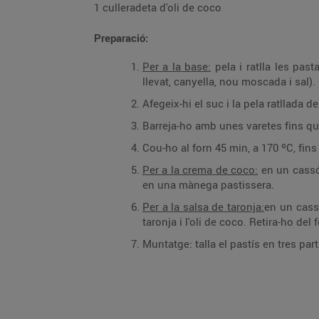
1 culleradeta d'oli de coco
Preparació:
Per a la base:
pela i ratlla les pas
llevat, canyella, nou moscada i sal).
Afegeix-hi el suc i la pela ratllada d
Barreja-ho amb unes varetes fins que
Cou-ho al forn 45 min, a 170 ºC, fins
Per a la crema de coco:
en un cassó,
en una mànega pastissera.
Per a la salsa de taronja:
en un cassó
taronja i l'oli de coco. Retira-ho del 
Muntatge: talla el pastís en tres pa