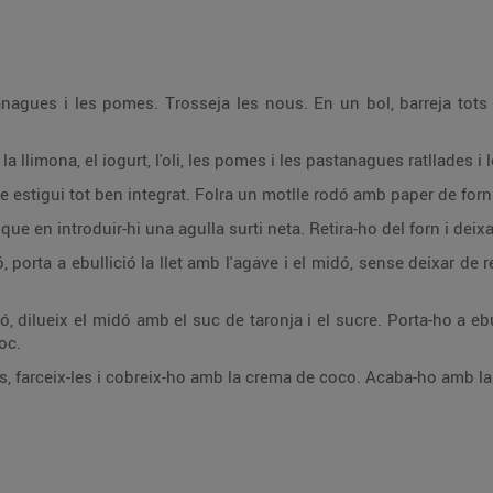
tanagues i les pomes. Trosseja les nous. En un bol, barreja tots 
e la llimona, el iogurt, l'oli, les pomes i les pastanagues ratllades 
 estigui tot ben integrat. Folra un motlle rodó amb paper de forn
 que en introduir-hi una agulla surti neta. Retira-ho del forn i de
 porta a ebullició la llet amb l'agave i el midó, sense deixar de r
, dilueix el midó amb el suc de taronja i el sucre. Porta-ho a ebull
foc.
rts, farceix-les i cobreix-ho amb la crema de coco. Acaba-ho amb la