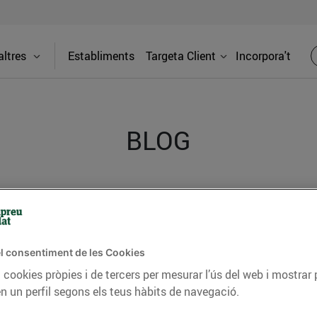
ltres
Establiments
Targeta Client
Incorpora't
BLOG
ceptes, consells nutricionals, informació d’actualitat
del nostre territori i molts altres temes.
l consentiment de les Cookies
 cookies pròpies i de tercers per mesurar l’ús del web i mostrar 
TAT
CONSELLS I HÀBITS SALUDABLES
ENERGIA
GASTRONOMIA
n un perfil segons els teus hàbits de navegació.