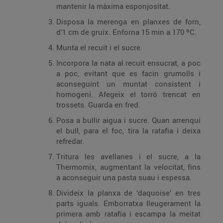
mantenir la màxima esponjositat.
Disposa la merenga en planxes de forn,
d’1 cm de gruix. Enforna 15 min a 170 ºC.
Munta el recuit i el sucre.
Incorpora la nata al recuit ensucrat, a poc
a poc, evitant que es facin grumolls i
aconseguint un muntat consistent i
homogeni. Afegeix el torró trencat en
trossets. Guarda en fred.
Posa a bullir aigua i sucre. Quan arrenqui
el bull, para el foc, tira la ratafia i deixa
refredar.
Tritura les avellanes i el sucre, a la
Thermomix, augmentant la velocitat, fins
a aconseguir una pasta suau i espessa.
Divideix la planxa de ‘daquoise’ en tres
parts iguals. Emborratxa lleugerament la
primera amb ratafia i escampa la meitat