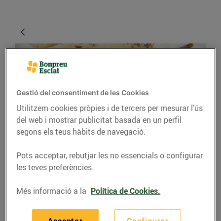
Gestió del consentiment de les Cookies
Utilitzem cookies pròpies i de tercers per mesurar l’ús
del web i mostrar publicitat basada en un perfil
segons els teus hàbits de navegació.
RECEPTES
Pots acceptar, rebutjar les no essencials o configurar
Pastís de torrons
les teves preferències.
28/de desembre/2021
Més informació a la
Política de Cookies.
Ingredients per a 4 persones:
Acceptar
Configurar