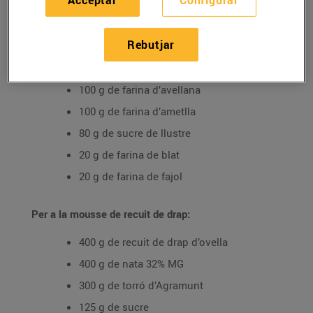
Per a la 'daquoise' d’avellanes i fajol:
Rebutjar
220 g de clara d’ou
120 g de sucre
100 g de farina d’avellana
100 g de farina d’ametlla
80 g de sucre de llustre
20 g de farina de blat
20 g de farina de fajol
Per a la mousse de recuit de drap:
400 g de recuit de drap d’ovella
400 g de nata 32% MG
300 g de torró d’Agramunt
125 g de sucre