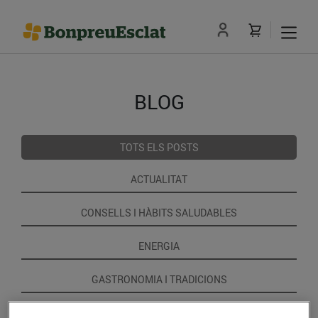
BLOG
TOTS ELS POSTS
ACTUALITAT
CONSELLS I HÀBITS SALUDABLES
ENERGIA
GASTRONOMIA I TRADICIONS
RECEPTES