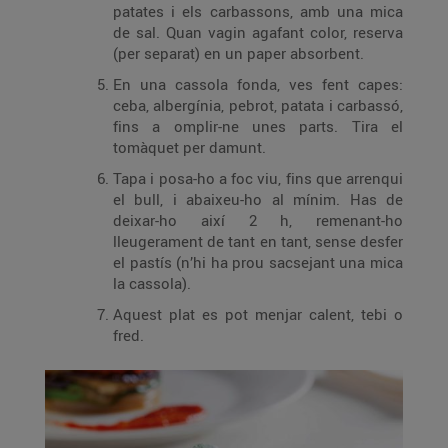
patates i els carbassons, amb una mica
de sal. Quan vagin agafant color, reserva
(per separat) en un paper absorbent.
En una cassola fonda, ves fent capes:
ceba, albergínia, pebrot, patata i carbassó,
fins a omplir-ne unes parts. Tira el
tomàquet per damunt.
Tapa i posa-ho a foc viu, fins que arrenqui
el bull, i abaixeu-ho al mínim. Has de
deixar-ho així 2 h, remenant-ho
lleugerament de tant en tant, sense desfer
el pastís (n’hi ha prou sacsejant una mica
la cassola).
Aquest plat es pot menjar calent, tebi o
fred.