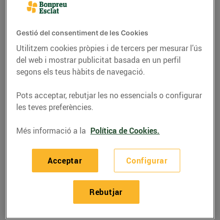
Gestió del consentiment de les Cookies
Utilitzem cookies pròpies i de tercers per mesurar l’ús
del web i mostrar publicitat basada en un perfil
segons els teus hàbits de navegació.
Pots acceptar, rebutjar les no essencials o configurar
les teves preferències.
Més informació a la
Política de Cookies.
RECEPTES
Pastís de verdures
Acceptar
Configurar
02/de setembre/2021
Rebutjar
Ingredients per a 4 persones: