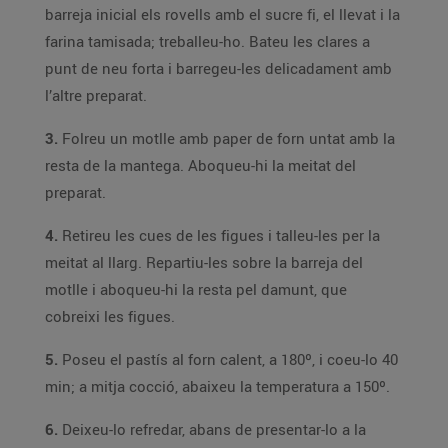
barreja inicial els rovells amb el sucre fi, el llevat i la
farina tamisada; treballeu-ho. Bateu les clares a
punt de neu forta i barregeu-les delicadament amb
l’altre preparat.
3.
Folreu un motlle amb paper de forn untat amb la
resta de la mantega. Aboqueu-hi la meitat del
preparat.
4.
Retireu les cues de les figues i talleu-les per la
meitat al llarg. Repartiu-les sobre la barreja del
motlle i aboqueu-hi la resta pel damunt, que
cobreixi les figues.
5.
Poseu el pastís al forn calent, a 180º, i coeu-lo 40
min; a mitja cocció, abaixeu la temperatura a 150º.
6.
Deixeu-lo refredar, abans de presentar-lo a la