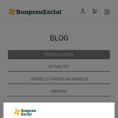
BLOG
TOTS ELS POSTS
ACTUALITAT
CONSELLS I HÀBITS SALUDABLES
ENERGIA
GASTRONOMIA I TRADICIONS
RECEPTES