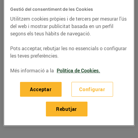
Gestió del consentiment de les Cookies
Utilitzem cookies pròpies i de tercers per mesurar l’ús
del web i mostrar publicitat basada en un perfil
segons els teus hàbits de navegació.
Pots acceptar, rebutjar les no essencials o configurar
les teves preferències.
Més informació a la
Política de Cookies.
RECEPTES
Acceptar
Configurar
Recepta de pastís de
Rebutjar
xocolata amb figues
12/de setembre/2019