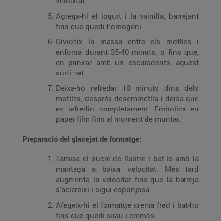
velocitat.
Agrega-hi el iogurt i la vainilla, barrejant
fins que quedi homogeni.
Divideix la massa entre els motlles i
enforna durant 35-40 minuts, o fins que,
en punxar amb un escuradents, aquest
surti net.
Deixa-ho refredar 10 minuts dins dels
motlles, després desemmotlla i deixa que
es refredin completament. Embolica en
paper film fins al moment de muntar.
Preparació del glacejat de formatge:
Tamisa el sucre de llustre i bat-lo amb la
mantega a baixa velocitat. Més tard
augmenta la velocitat fins que la barreja
s'aclareixi i sigui esponjosa.
Afegeix-hi el formatge crema fred i bat-ho
fins que quedi suau i cremós.