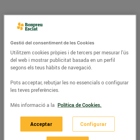
Gestió del consentiment de les Cookies
Utilitzem cookies pròpies i de tercers per mesurar l’ús
del web i mostrar publicitat basada en un perfil
segons els teus hàbits de navegació.
Pots acceptar, rebutjar les no essencials o configurar
RECEPTES
les teves preferències.
Pastís de xocolata i
Més informació a la
Política de Cookies.
formatge
Acceptar
Configurar
31/d’octubre/2024