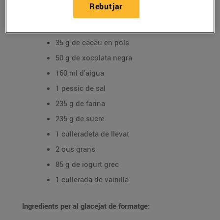
Rebutjar
Ingredients (per a dos motlles rodons de 15 cm):
150 g de mantega
35 g de cacau en pols
50 g de xocolata negra
160 ml d'aigua
1 pessic de sal
235 g de farina
235 g de sucre
1 culleradeta de llevat
2 ous grans
85 g de iogurt grec
1 cullerada de vainilla
Ingredients per al glacejat de formatge: