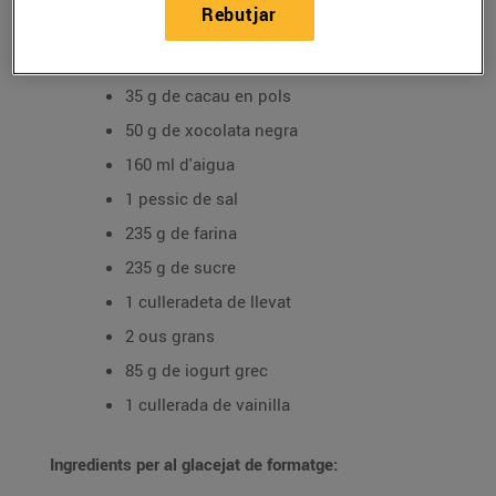
Rebutjar
Ingredients (per a dos motlles rodons de 15 cm):
150 g de mantega
35 g de cacau en pols
50 g de xocolata negra
160 ml d'aigua
1 pessic de sal
235 g de farina
235 g de sucre
1 culleradeta de llevat
2 ous grans
85 g de iogurt grec
1 cullerada de vainilla
Ingredients per al glacejat de formatge: