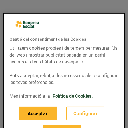
Gestió del consentiment de les Cookies
Utilitzem cookies pròpies i de tercers per mesurar l’ús
del web i mostrar publicitat basada en un perfil
segons els teus hàbits de navegació.
Pots acceptar, rebutjar les no essencials o configurar
RECEPTES
les teves preferències.
Pastís de xocolata i
Més informació a la
Política de Cookies.
formatge
Acceptar
Configurar
31/d’octubre/2024