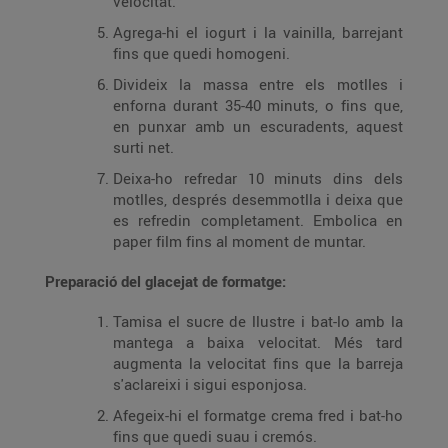
velocitat.
Agrega-hi el iogurt i la vainilla, barrejant
fins que quedi homogeni.
Divideix la massa entre els motlles i
enforna durant 35-40 minuts, o fins que,
en punxar amb un escuradents, aquest
surti net.
Deixa-ho refredar 10 minuts dins dels
motlles, després desemmotlla i deixa que
es refredin completament. Embolica en
paper film fins al moment de muntar.
Preparació del glacejat de formatge:
Tamisa el sucre de llustre i bat-lo amb la
mantega a baixa velocitat. Més tard
augmenta la velocitat fins que la barreja
s'aclareixi i sigui esponjosa.
Afegeix-hi el formatge crema fred i bat-ho
fins que quedi suau i cremós.