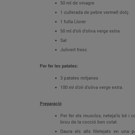
50 ml de vinagre
1 cullerada de pebre vermell dolç
1 fulla Llorer
50 ml d'oli d'oliva verge extra
Sal
Julivert fresc
Per fer les patates:
3 patates mitjanes
100 ml d'oli d'oliva verge extra.
Preparació
Per fer els musclos, neteja'ls bé i 
brou de la cocció ben colat.
Daura els alls filetejats en una p