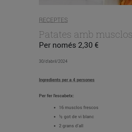
RECEPTES
Patates amb musclos
Per només 2,30 €
30/d’abril/2024
Ingredients per a 4 persones
Per fer l'escabetx:
16 musclos frescos
½ got de vi blanc
2 grans d'all