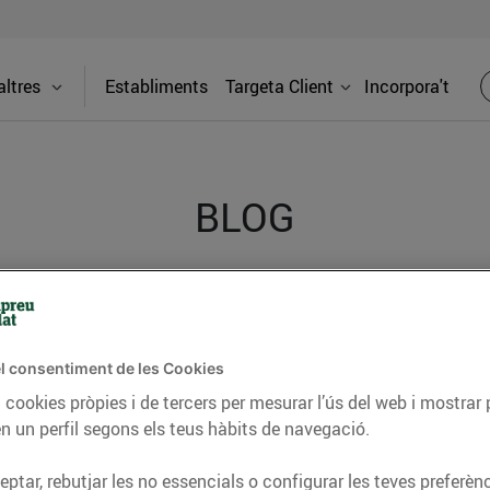
ltres
Establiments
Targeta Client
Incorpora't
BLOG
ceptes, consells nutricionals, informació d’actualitat
del nostre territori i molts altres temes.
l consentiment de les Cookies
 cookies pròpies i de tercers per mesurar l’ús del web i mostrar 
n un perfil segons els teus hàbits de navegació.
TAT
CONSELLS I HÀBITS SALUDABLES
ENERGIA
GASTRONOMIA
ptar, rebutjar les no essencials o configurar les teves preferènc