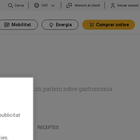
Cerca
Atenció al client
Iniciar sessió
CAT
Mobilitat
Energia
Comprar online
 sobre alimentació, parlem sobre gastronomia
publicitat
 I TRADICIONS
RECEPTES
ies.