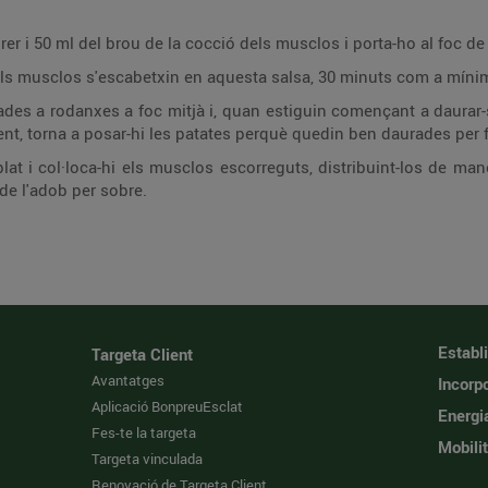
llorer i 50 ml del brou de la cocció dels musclos i porta-ho al foc 
e els musclos s'escabetxin en aquesta salsa, 30 minuts com a míni
ades a rodanxes a foc mitjà i, quan estiguin començant a daurar-se
lent, torna a posar-hi les patates perquè quedin ben daurades per 
lat i col·loca-hi els musclos escorreguts, distribuint-los de ma
 de l'adob per sobre.
Establ
Targeta Client
Avantatges
Incorpo
Aplicació BonpreuEsclat
Energi
Fes-te la targeta
Mobilit
Targeta vinculada
Renovació de Targeta Client