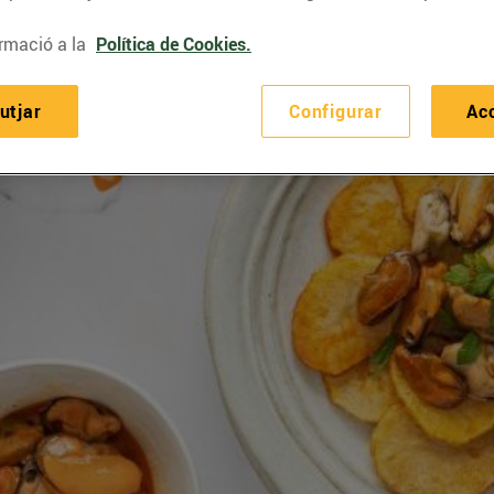
rmació a la
Política de Cookies.
utjar
Configurar
Ac