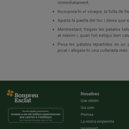
immediatament.
Incorpora-hi el vinagre, la fulla de 
Aparta la paella del foc i deixa qu
Mentrestant, fregeix les patates tall
al màxim i, quan l'oli estigui ben ca
Posa les patates repartides en un p
picat i afegeix-hi una cullerada més
Nosaltres
Què oferim
Qui som
Premsa
La nostra empremta
Incorpora't