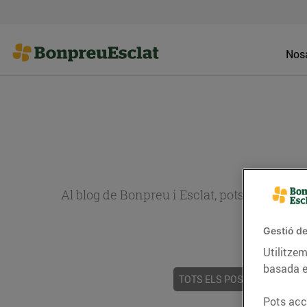
Nosa
Al blog de Bonpreu i Esclat, pots trobar re
Gestió de
Utilitzem
basada e
TOTS ELS POSTS
ACTUALI
Pots acce