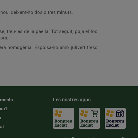
de nou, deixant-ho dos o tres minuts.
m.
, treu-les de la paella. Tot seguit, puja el foc
fora.
nera homogènia. Espolsa-ho amb julivert fresc
Les nostres apps
iments
ra't
a
at