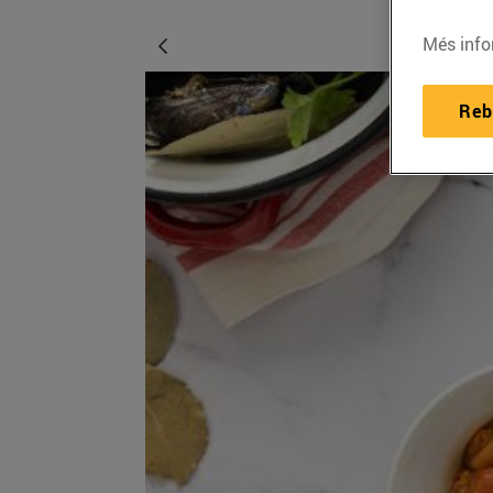
Més info
Reb