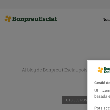
Nosa
Al blog de Bonpreu i Esclat, pots trobar re
Gestió de
Utilitzem
basada e
TOTS ELS POSTS
ACTUALI
Pots acce