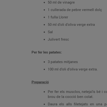
50 ml de vinagre
1 cullerada de pebre vermell dolç
1 fulla Llorer
50 ml d'oli d'oliva verge extra
Sal
Julivert fresc
Per fer les patates:
3 patates mitjanes
100 ml d'oli d'oliva verge extra.
Preparació
Per fer els musclos, neteja'ls bé i 
brou de la cocció ben colat.
Daura els alls filetejats en una p