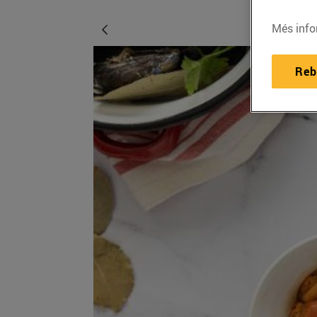
Més info
Reb