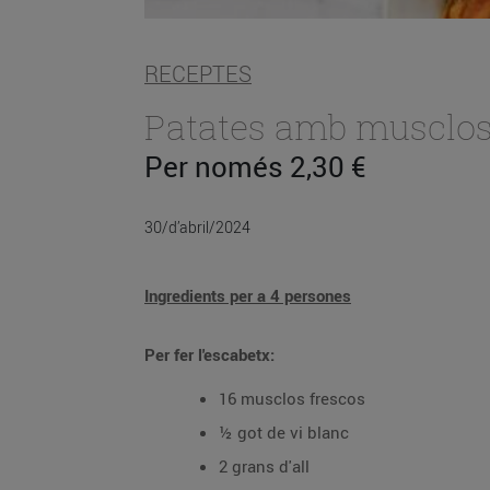
RECEPTES
Patates amb musclos
Per només 2,30 €
30/d’abril/2024
Ingredients per a 4 persones
Per fer l'escabetx:
16 musclos frescos
½ got de vi blanc
2 grans d'all