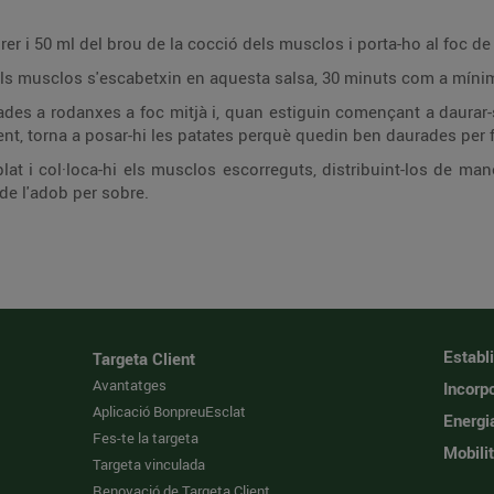
llorer i 50 ml del brou de la cocció dels musclos i porta-ho al foc 
e els musclos s'escabetxin en aquesta salsa, 30 minuts com a míni
ades a rodanxes a foc mitjà i, quan estiguin començant a daurar-se
lent, torna a posar-hi les patates perquè quedin ben daurades per 
lat i col·loca-hi els musclos escorreguts, distribuint-los de ma
 de l'adob per sobre.
Establ
Targeta Client
Avantatges
Incorpo
Aplicació BonpreuEsclat
Energi
Fes-te la targeta
Mobilit
Targeta vinculada
Renovació de Targeta Client