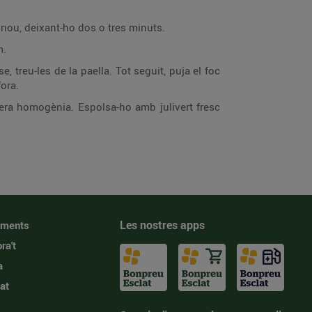
de nou, deixant-ho dos o tres minuts.
m.
, treu-les de la paella. Tot seguit, puja el foc
fora.
nera homogènia. Espolsa-ho amb julivert fresc
Les nostres apps
iments
ra't
a
at