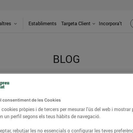
ltres
Establiments
Targeta Client
Incorpora't
BLOG
ceptes, consells nutricionals, informació d’actualitat
del nostre territori i molts altres temes.
l consentiment de les Cookies
 cookies pròpies i de tercers per mesurar l’ús del web i mostrar 
n un perfil segons els teus hàbits de navegació.
TAT
CONSELLS I HÀBITS SALUDABLES
ENERGIA
GASTRONOMIA
ptar, rebutjar les no essencials o configurar les teves preferènc