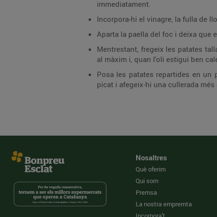
immediatament.
Incorpora-hi el vinagre, la fulla de 
Aparta la paella del foc i deixa qu
Mentrestant, fregeix les patates tall
al màxim i, quan l'oli estigui ben ca
Posa les patates repartides en un p
picat i afegeix-hi una cullerada més
Nosaltres
Què oferim
Qui som
Premsa
La nostra empremta
Incorpora't