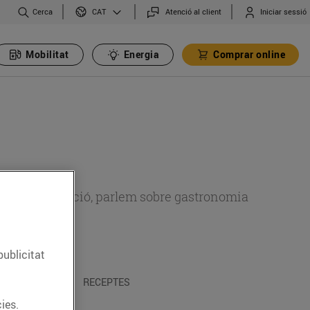
Cerca
Atenció al client
Iniciar sessió
CAT
Mobilitat
Energia
Comprar online
 sobre alimentació, parlem sobre gastronomia
publicitat
 I TRADICIONS
RECEPTES
ies.