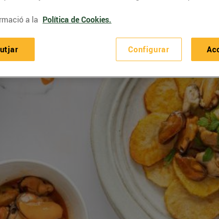
rmació a la
Política de Cookies.
utjar
Configurar
Ac