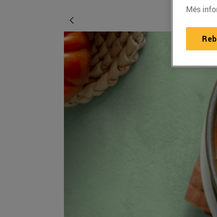
Més info
Reb