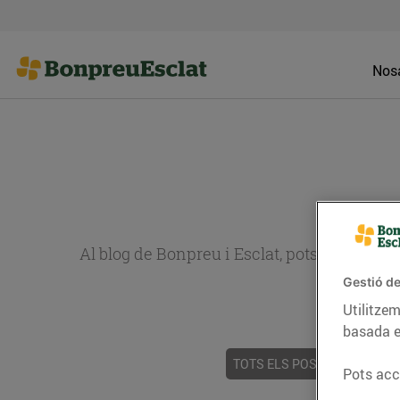
Nosa
Al blog de Bonpreu i Esclat, pots trobar re
Gestió de
Utilitzem
basada e
TOTS ELS POSTS
ACTUALI
Pots acce