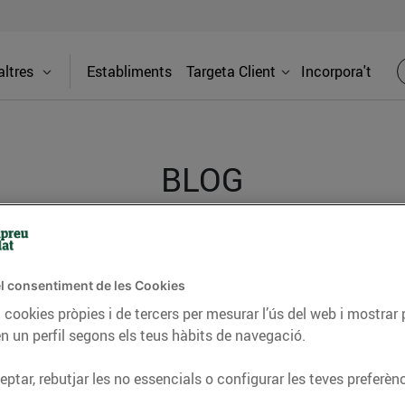
ltres
Establiments
Targeta Client
Incorpora't
BLOG
ceptes, consells nutricionals, informació d’actualitat
l consentiment de les Cookies
del nostre territori i molts altres temes.
 cookies pròpies i de tercers per mesurar l’ús del web i mostrar 
n un perfil segons els teus hàbits de navegació.
TAT
CONSELLS I HÀBITS SALUDABLES
ENERGIA
GASTRONOMIA
ptar, rebutjar les no essencials o configurar les teves preferènc