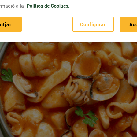
rmació a la
Política de Cookies.
utjar
Configurar
Ac