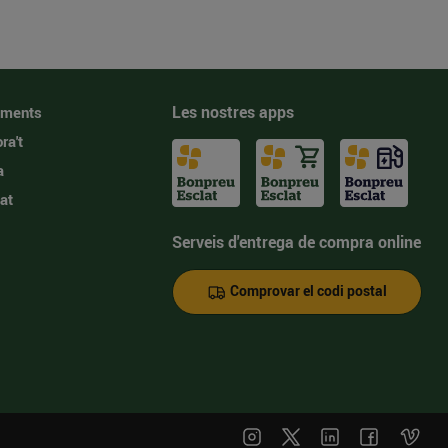
Les nostres apps
iments
ra't
a
at
Serveis d'entrega de compra online
Comprovar el codi postal