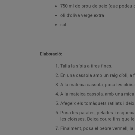
750 ml de brou de peix (que podeu 
oli d’oliva verge extra
sal
Elaboració:
Talla la sípia a tires fines.
En una cassola amb un raig d’oli, a f
A la mateixa cassola, posa les cloïs
A la mateixa cassola, amb una mica m
Afegeix els tomàquets ratllats i dei
Posa les patates, pelades i esqueixa
les cloïsses. Deixa coure fins que le
Finalment, posa el pebre vermell, la s