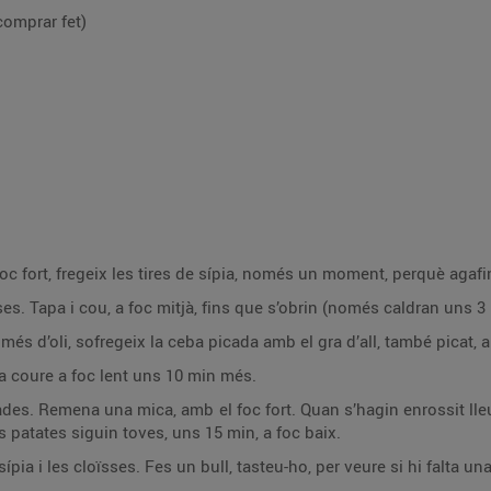
comprar fet)
oc fort, fregeix les tires de sípia, només un moment, perquè agafin 
ses. Tapa i cou, a foc mitjà, fins que s’obrin (només caldran uns 3
és d’oli, sofregeix la ceba picada amb el gra d’all, també picat, a
xa coure a foc lent uns 10 min més.
des. Remena una mica, amb el foc fort. Quan s’hagin enrossit lleu
s patates siguin toves, uns 15 min, a foc baix.
ípia i les cloïsses. Fes un bull, tasteu-ho, per veure si hi falta una