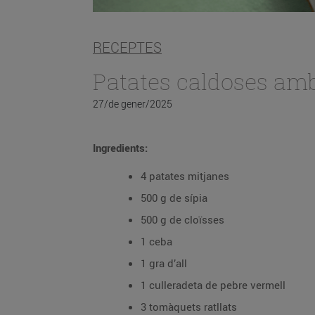
RECEPTES
Patates caldoses amb 
27/de gener/2025
Ingredients:
4 patates mitjanes
500 g de sípia
500 g de cloïsses
1 ceba
1 gra d’all
1 culleradeta de pebre vermell
3 tomàquets ratllats