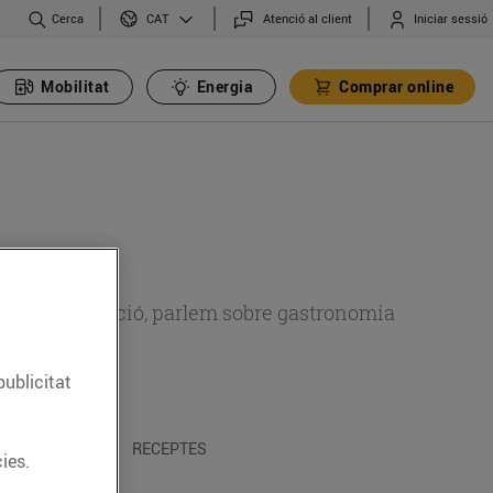
Cerca
Atenció al client
Iniciar sessió
CAT
Mobilitat
Energia
Comprar online
 sobre alimentació, parlem sobre gastronomia
publicitat
 I TRADICIONS
RECEPTES
ies.