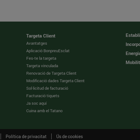
Establ
Targeta Client
Avantatges
Incorpo
Aplicació BonpreuEsclat
Energi
Fes-te la targeta
Mobilit
Targeta vinculada
Renovació de Targeta Client
Modificació dades Targeta Client
Sol·licitud de facturació
Facturació tiquets
Ja soc aquí
Cuina amb el Tatano
Política de privacitat
Ús de cookies