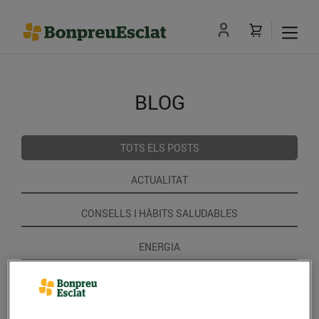
BLOG
TOTS ELS POSTS
ACTUALITAT
CONSELLS I HÀBITS SALUDABLES
ENERGIA
GASTRONOMIA I TRADICIONS
RECEPTES