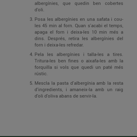
albergínies, que quedin ben cobertes
d'oli.
Posa les albergínies en una safata i cou-
les 45 min al forn. Quan s'acabi el temps,
apaga el forn i deixa-les 10 min més a
dins. Després, retira les albergínies del
forn i deixa-les refredar.
Pela les albergínies i talla-les a tires.
Tritura-les ben fines o aixafa-les amb la
forquilla si vols que quedi un paté més
rústic.
Mescla la pasta d'albergínia amb la resta
d'ingredients, i amaneix-la amb un raig
d'oli d'oliva abans de servir-la.