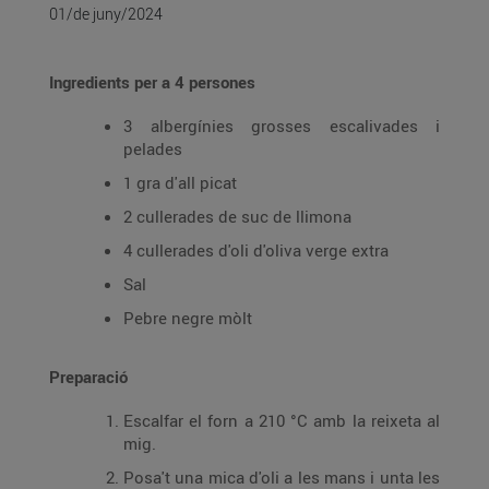
01/de juny/2024
Ingredients per a 4 persones
3 albergínies grosses escalivades i
pelades
1 gra d'all picat
2 cullerades de suc de llimona
4 cullerades d'oli d'oliva verge extra
Sal
Pebre negre mòlt
Preparació
Escalfar el forn a 210 °C amb la reixeta al
mig.
Posa't una mica d'oli a les mans i unta les