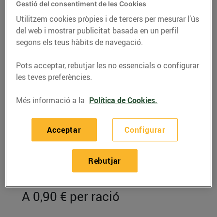
Gestió del consentiment de les Cookies
Utilitzem cookies pròpies i de tercers per mesurar l’ús
del web i mostrar publicitat basada en un perfil
segons els teus hàbits de navegació.
Pots acceptar, rebutjar les no essencials o configurar
les teves preferències.
Més informació a la
Política de Cookies.
Acceptar
Configurar
RECEPTES
Paté d'albergínies
Rebutjar
escalivades
A 0,90 € per ració