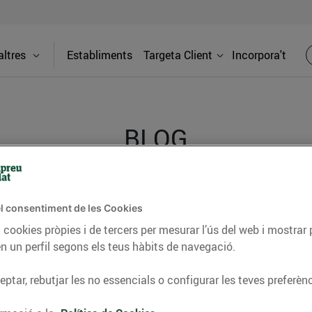
ltres
Establiments
Targeta Client
Incorpora't
BLOG
ceptes, consells nutricionals, informació d’actualitat
l consentiment de les Cookies
del nostre territori i molts altres temes.
 cookies pròpies i de tercers per mesurar l’ús del web i mostrar 
n un perfil segons els teus hàbits de navegació.
ptar, rebutjar les no essencials o configurar les teves preferènc
TAT
CONSELLS I HÀBITS SALUDABLES
ENERGIA
GASTRONOMIA