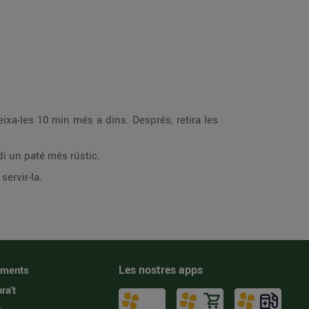
eixa-les 10 min més a dins. Després, retira les
edi un paté més rústic.
servir-la.
Les nostres apps
iments
ra't