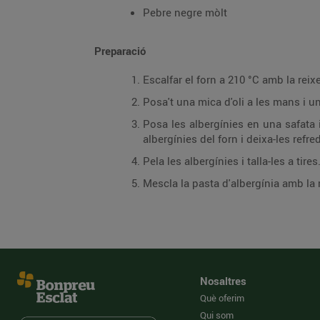
Pebre negre mòlt
Preparació
Escalfar el forn a 210 °C amb la reixe
Posa't una mica d'oli a les mans i un
Posa les albergínies en una safata i
albergínies del forn i deixa-les refred
Pela les albergínies i talla-les a tir
Mescla la pasta d'albergínia amb la r
Nosaltres
Què oferim
Qui som