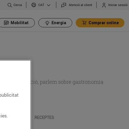
Cerca
Atenció al client
Iniciar sessió
CAT
Mobilitat
Energia
Comprar online
 sobre alimentació, parlem sobre gastronomia
publicitat
ies.
 I TRADICIONS
RECEPTES