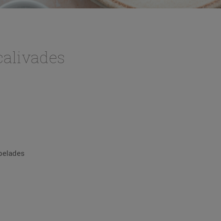
calivades
 pelades