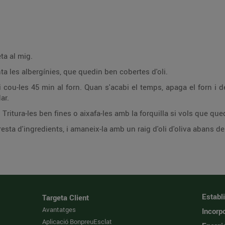
ta al mig.
ta les albergínies, que quedin ben cobertes d'oli.
 cou-les 45 min al forn. Quan s'acabi el temps, apaga el forn i d
ar.
es. Tritura-les ben fines o aixafa-les amb la forquilla si vols que qu
esta d'ingredients, i amaneix-la amb un raig d'oli d'oliva abans de 
Establ
Targeta Client
Avantatges
Incorpo
Aplicació BonpreuEsclat