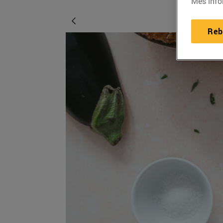
Més info
Reb