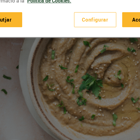
rmació a la
Política de Cookies.
utjar
Configurar
Ac