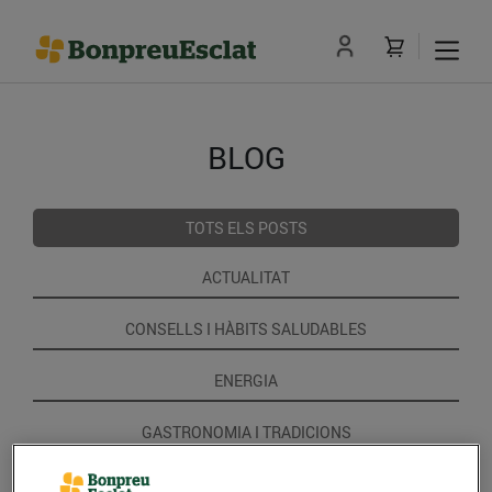
BLOG
TOTS ELS POSTS
ACTUALITAT
CONSELLS I HÀBITS SALUDABLES
ENERGIA
GASTRONOMIA I TRADICIONS
RECEPTES