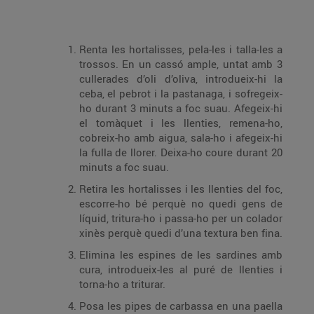
Renta les hortalisses, pela-les i talla-les a
trossos. En un cassó ample, untat amb 3
cullerades d’oli d’oliva, introdueix-hi la
ceba, el pebrot i la pastanaga, i sofregeix-
ho durant 3 minuts a foc suau. Afegeix-hi
el tomàquet i les llenties, remena-ho,
cobreix-ho amb aigua, sala-ho i afegeix-hi
la fulla de llorer. Deixa-ho coure durant 20
minuts a foc suau.
Retira les hortalisses i les llenties del foc,
escorre-ho bé perquè no quedi gens de
líquid, tritura-ho i passa-ho per un colador
xinès perquè quedi d’una textura ben fina.
Elimina les espines de les sardines amb
cura, introdueix-les al puré de llenties i
torna-ho a triturar.
Posa les pipes de carbassa en una paella