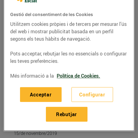
Gestió del consentiment de les Cookies
Utilitzem cookies pròpies i de tercers per mesurar l’ús
del web i mostrar publicitat basada en un perfil
segons els teus hàbits de navegació.
Pots acceptar, rebutjar les no essencials o configurar
les teves preferències.
Més informació a la
Política de Cookies.
RECEPTES
Acceptar
Configurar
Recepta de paté de
llenties vermelles amb
Rebutjar
sardines
15/de novembre/2019