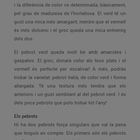
i la diferència de color ve determinada, bàsicament,
pel grau de maduresa de l’hortalissa. El verd té un
gust una mica més amargant, mentre que el vermell
és més dolcenc i el groc queda una mica entremig
dels dos.
El pebrot verd queda molt bé amb amanides i
gaspatxo. El groc, donarà color als teus plats i el
vermell és perfecte per escalivar! A més, podràs
trobar la varietat: pebrot italià, de color verd i forma
allargada. Té una textura més tendra que els
anteriors i un gust semblant al del pebrot verd. I és
dels pocs pebrots que pots trobar tot l’any!
Els pebrots
Hi ha dos pebrots força singulars que val la pena
que tinguis en compte. Els primers són els pebrots