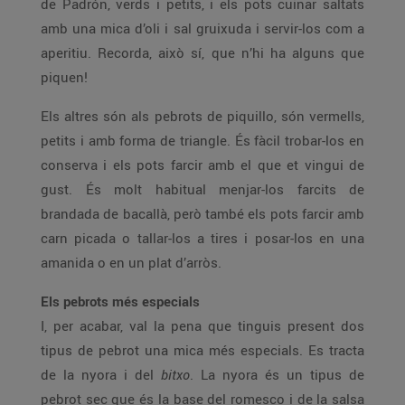
de Padrón, verds i petits, i els pots cuinar saltats
amb una mica d’oli i sal gruixuda i servir-los com a
aperitiu. Recorda, això sí, que n’hi ha alguns que
piquen!
Els altres són als pebrots de piquillo, són vermells,
petits i amb forma de triangle. És fàcil trobar-los en
conserva i els pots farcir amb el que et vingui de
gust. És molt habitual menjar-los farcits de
brandada de bacallà, però també els pots farcir amb
carn picada o tallar-los a tires i posar-los en una
amanida o en un plat d’arròs.
Els pebrots més especials
I, per acabar, val la pena que tinguis present dos
tipus de pebrot una mica més especials. Es tracta
de la nyora i del
bitxo
. La nyora és un tipus de
pebrot sec que és la base del romesco i de la salsa