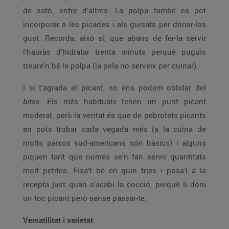
de xató, entre d’altres. La polpa també es pot
incorporar a les picades i als guisats per donar-los
gust. Recorda, això sí, que abans de fer-la servir
l’hauràs d’hidratar trenta minuts perquè puguis
treure’n bé la polpa (la pela no serveix per cuinar).
I si t’agrada el picant, no ens podem oblidar del
bitxo
. Els més habituals tenen un punt picant
moderat, però la veritat és que de pebrotets picants
en pots trobar cada vegada més (a la cuina de
molts països sud-americans són bàsics) i alguns
piquen tant que només se’n fan servir quantitats
molt petites. Fixa’t bé en quin tries i posa’l a la
recepta just quan s’acabi la cocció, perquè li doni
un toc picant però sense passar-te.
Versatilitat i varietat