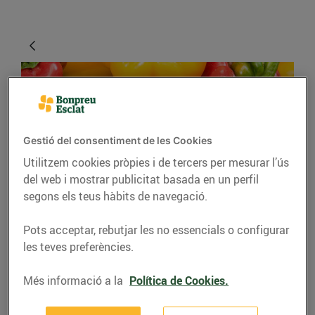
Gestió del consentiment de les Cookies
Utilitzem cookies pròpies i de tercers per mesurar l’ús
del web i mostrar publicitat basada en un perfil
segons els teus hàbits de navegació.
GASTRONOMIA I TRADICIONS
Pebrots de tota mena
Pots acceptar, rebutjar les no essencials o configurar
les teves preferències.
per omplir el cistell
Més informació a la
Política de Cookies.
12/de juliol/2021