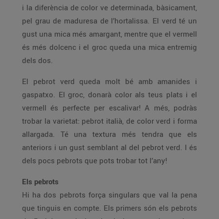
i la diferència de color ve determinada, bàsicament,
pel grau de maduresa de l’hortalissa. El verd té un
gust una mica més amargant, mentre que el vermell
és més dolcenc i el groc queda una mica entremig
dels dos.
El pebrot verd queda molt bé amb amanides i
gaspatxo. El groc, donarà color als teus plats i el
vermell és perfecte per escalivar! A més, podràs
trobar la varietat: pebrot italià, de color verd i forma
allargada. Té una textura més tendra que els
anteriors i un gust semblant al del pebrot verd. I és
dels pocs pebrots que pots trobar tot l’any!
Els pebrots
Hi ha dos pebrots força singulars que val la pena
que tinguis en compte. Els primers són els pebrots