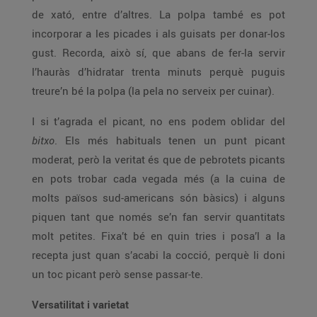
de xató, entre d’altres. La polpa també es pot
incorporar a les picades i als guisats per donar-los
gust. Recorda, això sí, que abans de fer-la servir
l’hauràs d’hidratar trenta minuts perquè puguis
treure’n bé la polpa (la pela no serveix per cuinar).
I si t’agrada el picant, no ens podem oblidar del
bitxo
. Els més habituals tenen un punt picant
moderat, però la veritat és que de pebrotets picants
en pots trobar cada vegada més (a la cuina de
molts països sud-americans són bàsics) i alguns
piquen tant que només se’n fan servir quantitats
molt petites. Fixa’t bé en quin tries i posa’l a la
recepta just quan s’acabi la cocció, perquè li doni
un toc picant però sense passar-te.
Versatilitat i varietat