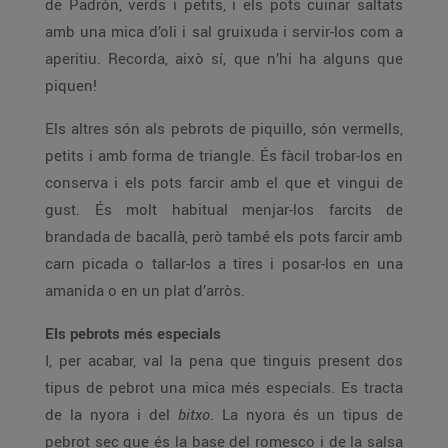
de Padrón, verds i petits, i els pots cuinar saltats
amb una mica d’oli i sal gruixuda i servir-los com a
aperitiu. Recorda, això sí, que n’hi ha alguns que
piquen!
Els altres són als pebrots de piquillo, són vermells,
petits i amb forma de triangle. És fàcil trobar-los en
conserva i els pots farcir amb el que et vingui de
gust. És molt habitual menjar-los farcits de
brandada de bacallà, però també els pots farcir amb
carn picada o tallar-los a tires i posar-los en una
amanida o en un plat d’arròs.
Els pebrots més especials
I, per acabar, val la pena que tinguis present dos
tipus de pebrot una mica més especials. Es tracta
de la nyora i del
bitxo
. La nyora és un tipus de
pebrot sec que és la base del romesco i de la salsa