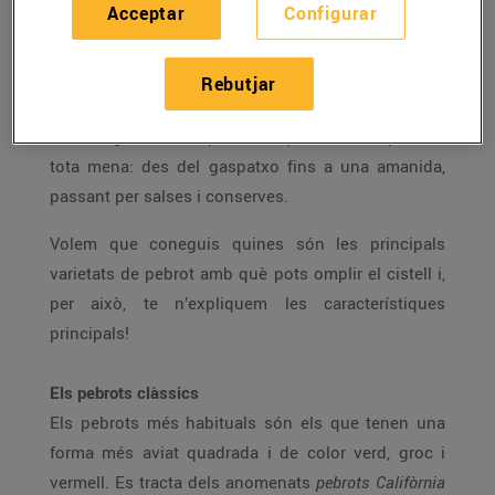
Acceptar
Configurar
L’estiu és una de les èpoques de l’any més riques i
variades pel que fa a les hortalisses fresques. Una
de les més acolorides i versàtils que pots trobar al
Rebutjar
mercat és el pebrot. N’hi ha de tots colors i per a
tots els gustos i els pots incorporar en receptes de
tota mena: des del gaspatxo fins a una amanida,
passant per salses i conserves.
Volem que coneguis quines són les principals
varietats de pebrot amb què pots omplir el cistell i,
per això, te n’expliquem les característiques
principals!
Els pebrots clàssics
Els pebrots més habituals són els que tenen una
forma més aviat quadrada i de color verd, groc i
vermell. Es tracta dels anomenats
pebrots Califòrnia