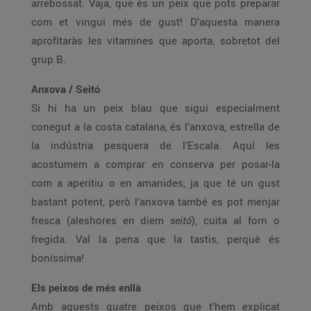
arrebossat. Vaja, que és un peix que pots preparar
com et vingui més de gust! D’aquesta manera
aprofitaràs les vitamines que aporta, sobretot del
grup B.
Anxova / Seitó
Si hi ha un peix blau que sigui especialment
conegut a la costa catalana, és l’anxova, estrella de
la indústria pesquera de l’Escala. Aquí les
acostumem a comprar en conserva per posar-la
com a aperitiu o en amanides, ja que té un gust
bastant potent, però l’anxova també es pot menjar
fresca (aleshores en diem
seitó
), cuita al forn o
fregida. Val la pena que la tastis, perquè és
boníssima!
Els peixos de més enllà
Amb aquests quatre peixos que t’hem explicat