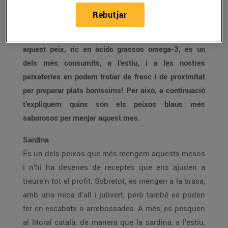
Diuen que els mesos “sense erra” (o sigui, maig, juny,
Rebutjar
juliol i agost) són els millors mesos per menjar peix
blau, i no podríem estar-hi més d’acord! De fet,
aquest peix, ric en àcids grassos omega-3, és un
dels més consumits, a l’estiu, i a les nostres
peixateries en podem trobar de fresc i de proximitat
per preparar plats boníssims! Per això, a continuació
t’expliquem quins són els peixos blaus més
saborosos per menjar aquest mes.
Sardina
És un dels peixos que més mengem aquests mesos
i n’hi ha desenes de receptes que ens ajuden a
treure’n tot el profit. Sobretot, es mengen a la brasa,
amb una mica d’all i julivert, però també es poden
fer en escabetx o arrebossades. A més, es pesquen
al litoral català, de manera que la sardina, a l’estiu,