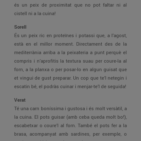
és un peix de proximitat que no pot faltar ni al
cistell ni a la cuina!
Sorell
És un peix ric en proteïnes i potassi que, a l’agost,
està en el millor moment. Directament des de la
mediterrània arriba a la peixateria a punt perquè el
compris i n’aprofitis la textura suau per coure-la al
forn, a la planxa o per posar-lo en algun guisat que
et vingui de gust preparar. Un cop que te’l netegin i
escatin bé, el podràs cuinar i menjar-te’l de seguida!
Verat
Té una carn boníssima i gustosa i és molt versàtil, a
la cuina. El pots guisar (amb ceba queda molt bo!),
escabetxar o coure’l al forn. També el pots fer a la
brasa, acompanyat amb sardines, per exemple, o