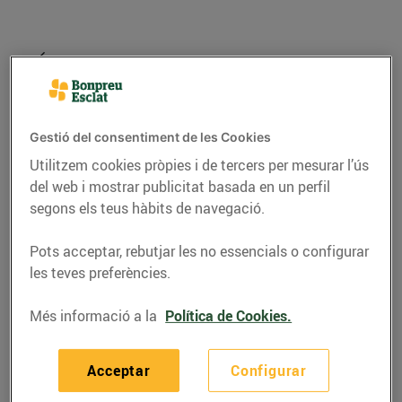
Gestió del consentiment de les Cookies
Utilitzem cookies pròpies i de tercers per mesurar l’ús
del web i mostrar publicitat basada en un perfil
segons els teus hàbits de navegació.
Pots acceptar, rebutjar les no essencials o configurar
CONSELLS I HÀBITS SALUDABLES
les teves preferències.
Peix blau per omplir el
Més informació a la
Política de Cookies.
cistell aquest mes
04/d’agost/2021
Acceptar
Configurar