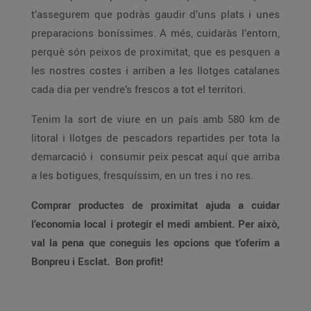
t’assegurem que podràs gaudir d’uns plats i unes
preparacions boníssimes. A més, cuidaràs l’entorn,
perquè són peixos de proximitat, que es pesquen a
les nostres costes i arriben a les llotges catalanes
cada dia per vendre’s frescos a tot el territori.
Tenim la sort de viure en un país amb 580 km de
litoral i llotges de pescadors repartides per tota la
demarcació i consumir peix pescat aquí que arriba
a les botigues, fresquíssim, en un tres i no res.
Comprar productes de proximitat ajuda a cuidar
l’economia local i protegir el medi ambient. Per això,
val la pena que coneguis les opcions que t’oferim a
Bonpreu i Esclat. Bon profit!