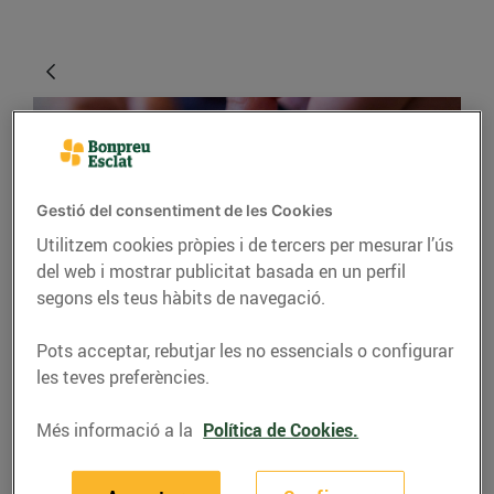
Gestió del consentiment de les Cookies
Utilitzem cookies pròpies i de tercers per mesurar l’ús
del web i mostrar publicitat basada en un perfil
segons els teus hàbits de navegació.
CONSELLS I HÀBITS SALUDABLES
Pots acceptar, rebutjar les no essencials o configurar
Peix cru a la taula de
les teves preferències.
casa
Més informació a la
Política de Cookies.
02/de març/2020