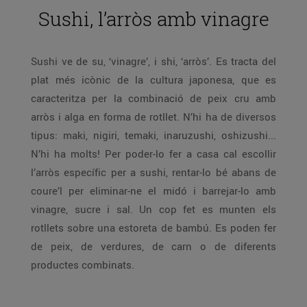
Sushi, l’arròs amb vinagre
Sushi ve de su, ‘vinagre’, i shi, ‘arròs’. Es tracta del
plat més icònic de la cultura japonesa, que es
caracteritza per la combinació de peix cru amb
arròs i alga en forma de rotllet. N’hi ha de diversos
tipus: maki, nigiri, temaki, inaruzushi, oshizushi...
N’hi ha molts! Per poder-lo fer a casa cal escollir
l’arròs específic per a sushi, rentar-lo bé abans de
coure’l per eliminar-ne el midó i barrejar-lo amb
vinagre, sucre i sal. Un cop fet es munten els
rotllets sobre una estoreta de bambú. Es poden fer
de peix, de verdures, de carn o de diferents
productes combinats.