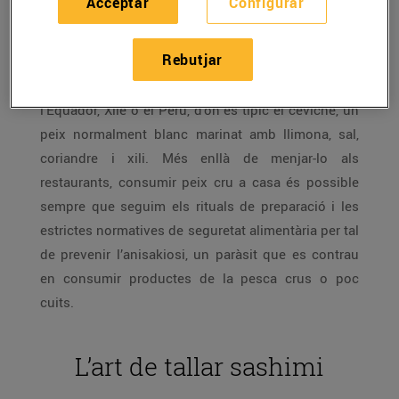
Acceptar
Configurar
Sahimi, tataki, ceviche, sushi, carpaccio o tàrtar.
L’afició de menjar peix cru ha arribat a casa nostra
Rebutjar
seguint una tradició que existeix amb força al Japó,
on en mengen des del segle IV aC, i en països com
l’Equador, Xile o el Perú, d’on és típic el ceviche, un
peix normalment blanc marinat amb llimona, sal,
coriandre i xili. Més enllà de menjar-lo als
restaurants, consumir peix cru a casa és possible
sempre que seguim els rituals de preparació i les
estrictes normatives de seguretat alimentària per tal
de prevenir l’anisakiosi, un paràsit que es contrau
en consumir productes de la pesca crus o poc
cuits.
L’art de tallar sashimi