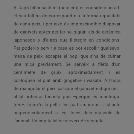
Al Japó tallar sashimi (peix cru) es considera un art.
El seu tall ha de correspondre a la forma i qualitats
de cada peix, i per això és imprescindible disposar
de ganivets aptes per fer-ho, siguin els de ceràmica
japonesos o d’altres que filetegin en condicions.
Per poder-lo servir a casa es pot escollir qualsevol
mena de peix, excepte el pop, que s’ha de cuinar
una mica prèviament. Se serveix a filets d’un
centímetre de gruix, aproximadament, i es
col·loquen al plat amb gingebre i wasabi. A l’hora
de manipular el peix, cal que el ganivet estigui net i
afilat, intentar tocar-lo poc –perquè es mantingui
fred–, treure’n la pell i les parts marrons, i tallar-lo
perpendicularment a les línies dels músculs de
l’animal. Un cop tallat se serveix de seguida.