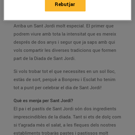
Rebutjar
Pa, pastissos, llibres, roses… el dia dels enamorats
trobaràs tot el que necessites a Bonpreu i Esclat!
Arriba un Sant Jordi molt especial. El primer que
podrem viure amb tota la intensitat que es mereix
després de dos anys i segur que ja saps amb qui
vols compartir les diverses tradicions que formen
part de la Diada de Sant Jordi.
Si vols trobar tot el que necessites en un sol lloc,
estàs de sort, perquè a Bonpreu i Esclat ho tenim
tot a punt per celebrar el dia de Sant Jordi!
Què es menja per Sant Jordi?
El pa i el pastís de Sant Jordi són dos ingredients
imprescindibles de la diada. Tant si ets de dolç com
si t’agrada més el salat, a les fleques dels nostres
establiments trobaràs pastes i pastissos molt