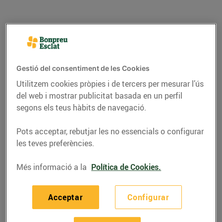
Gestió del consentiment de les Cookies
Utilitzem cookies pròpies i de tercers per mesurar l’ús
del web i mostrar publicitat basada en un perfil
segons els teus hàbits de navegació.
Pots acceptar, rebutjar les no essencials o configurar
GASTRONOMIA I TRADICIONS
les teves preferències.
Per Sant Jordi, tradició
Més informació a la
Política de Cookies.
i dolçor!
Acceptar
Configurar
13/d’abril/2022