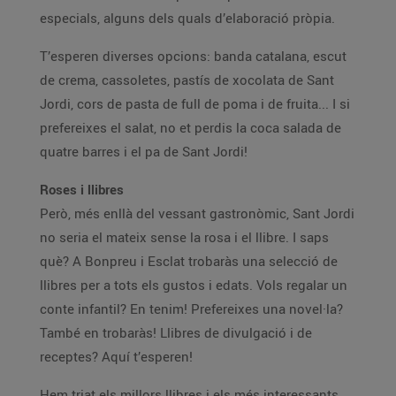
especials, alguns dels quals d’elaboració pròpia.
T’esperen diverses opcions: banda catalana, escut
de crema, cassoletes, pastís de xocolata de Sant
Jordi, cors de pasta de full de poma i de fruita... I si
prefereixes el salat, no et perdis la coca salada de
quatre barres i el pa de Sant Jordi!
Roses i llibres
Però, més enllà del vessant gastronòmic, Sant Jordi
no seria el mateix sense la rosa i el llibre. I saps
què? A Bonpreu i Esclat trobaràs una selecció de
llibres per a tots els gustos i edats. Vols regalar un
conte infantil? En tenim! Prefereixes una novel·la?
També en trobaràs! Llibres de divulgació i de
receptes? Aquí t’esperen!
Hem triat els millors llibres i els més interessants,