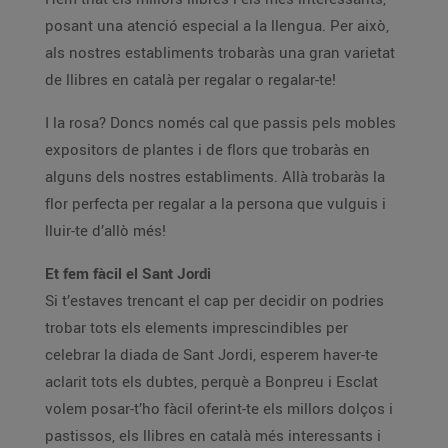
posant una atenció especial a la llengua. Per això,
als nostres establiments trobaràs una gran varietat
de llibres en català per regalar o regalar-te!
I la rosa? Doncs només cal que passis pels mobles
expositors de plantes i de flors que trobaràs en
alguns dels nostres establiments. Allà trobaràs la
flor perfecta per regalar a la persona que vulguis i
lluir-te d’allò més!
Et fem fàcil el Sant Jordi
Si t’estaves trencant el cap per decidir on podries
trobar tots els elements imprescindibles per
celebrar la diada de Sant Jordi, esperem haver-te
aclarit tots els dubtes, perquè a Bonpreu i Esclat
volem posar-t’ho fàcil oferint-te els millors dolços i
pastissos, els llibres en català més interessants i