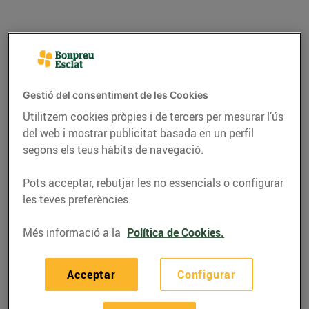
Gestió del consentiment de les Cookies
Utilitzem cookies pròpies i de tercers per mesurar l’ús
del web i mostrar publicitat basada en un perfil
segons els teus hàbits de navegació.
Pots acceptar, rebutjar les no essencials o configurar
GASTRONOMIA I TRADICIONS
les teves preferències.
Per Sant Jordi, tradició
Més informació a la
Política de Cookies.
i dolçor!
Acceptar
Configurar
13/d’abril/2022