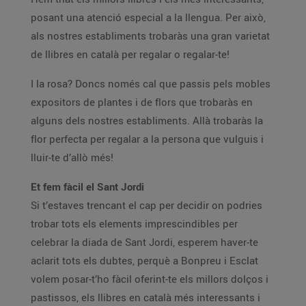
posant una atenció especial a la llengua. Per això,
als nostres establiments trobaràs una gran varietat
de llibres en català per regalar o regalar-te!
I la rosa? Doncs només cal que passis pels mobles
expositors de plantes i de flors que trobaràs en
alguns dels nostres establiments. Allà trobaràs la
flor perfecta per regalar a la persona que vulguis i
lluir-te d’allò més!
Et fem fàcil el Sant Jordi
Si t’estaves trencant el cap per decidir on podries
trobar tots els elements imprescindibles per
celebrar la diada de Sant Jordi, esperem haver-te
aclarit tots els dubtes, perquè a Bonpreu i Esclat
volem posar-t’ho fàcil oferint-te els millors dolços i
pastissos, els llibres en català més interessants i