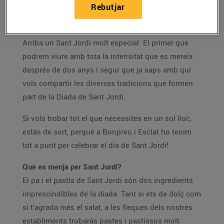
Rebutjar
Pa, pastissos, llibres, roses… el dia dels enamorats
trobaràs tot el que necessites a Bonpreu i Esclat!
Arriba un Sant Jordi molt especial. El primer que
podrem viure amb tota la intensitat que es mereix
després de dos anys i segur que ja saps amb qui
vols compartir les diverses tradicions que formen
part de la Diada de Sant Jordi.
Si vols trobar tot el que necessites en un sol lloc,
estàs de sort, perquè a Bonpreu i Esclat ho tenim
tot a punt per celebrar el dia de Sant Jordi!
Què es menja per Sant Jordi?
El pa i el pastís de Sant Jordi són dos ingredients
imprescindibles de la diada. Tant si ets de dolç com
si t’agrada més el salat, a les fleques dels nostres
establiments trobaràs pastes i pastissos molt