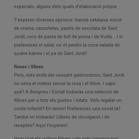
especials, alguns dels quals d’elaboració pròpia.
T’esperen diverses opcions: banda catalana, escut
de crema, cassoletes, pastís de xocolata de Sant
Jordi, cors de pasta de full de poma i de fruita... I si
prefereixes el salat, no et perdis la coca salada de
quatre barres i el pa de Sant Jordi!
Roses i llibres
Però, més enllà del vessant gastronòmic, Sant Jordi
no seria el mateix sense la rosa i el llibre. I saps
què? A Bonpreu i Esclat trobaràs una selecció de
llibres per a tots els gustos i edats. Vols regalar un
conte infantil? En tenim! Prefereixes una novel·la?
També en trobaràs! Llibres de divulgació i de
receptes? Aquí t’esperen!
Hem triat els millors llibres i els més interessants,