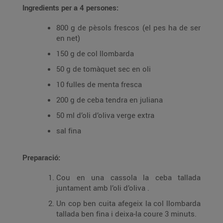
Ingredients per a 4 persones:
800 g de pèsols frescos (el pes ha de ser
en net)
150 g de col llombarda
50 g de tomàquet sec en oli
10 fulles de menta fresca
200 g de ceba tendra en juliana
50 ml d’oli d’oliva verge extra
sal fina
Preparació:
Cou en una cassola la ceba tallada
juntament amb l’oli d’oliva .
Un cop ben cuita afegeix la col llombarda
tallada ben fina i deixa-la coure 3 minuts.