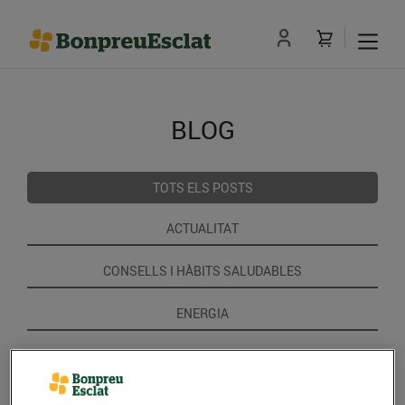
BLOG
TOTS ELS POSTS
ACTUALITAT
CONSELLS I HÀBITS SALUDABLES
ENERGIA
GASTRONOMIA I TRADICIONS
RECEPTES