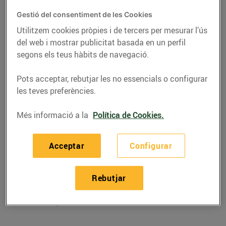
Gestió del consentiment de les Cookies
Utilitzem cookies pròpies i de tercers per mesurar l’ús
del web i mostrar publicitat basada en un perfil
segons els teus hàbits de navegació.
Pots acceptar, rebutjar les no essencials o configurar
les teves preferències.
Més informació a la
Política de Cookies.
RECEPTES
Acceptar
Configurar
Pèsols amb col
Rebutjar
llombarda i menta
18/de març/2022