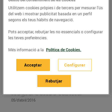
Utilitzem cookies pròpies i de tercers per mesurar l’ús
del web i mostrar publicitat basada en un perfil
segons els teus hàbits de navegació.
Pots acceptar, rebutjar les no essencials o configurar
les teves preferències.
Més informació a la
Política de Cookies.
Acceptar
Configurar
RECEPTES
Rebutjar
Pessic de xocolata
negra sense farina
05/d’abril/2016