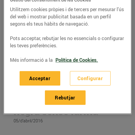
Utilitzem cookies pròpies i de tercers per mesurar l’ús
del web i mostrar publicitat basada en un perfil
segons els teus hàbits de navegació.
Pots acceptar, rebutjar les no essencials o configurar
les teves preferències.
Més informació a la
Política de Cookies.
Acceptar
Configurar
RECEPTES
Rebutjar
Pessic de xocolata
negra sense farina
05/d’abril/2016