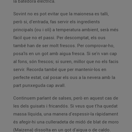
la batedora elèctrica.
Sovint no es pot evitar que la maionesa es talli,
però si, d'entrada, fas servir els ingredients
principals (ou i oli) a temperatura ambient, serà més
fàcil que no et passi. Per descomptat, els ous
també han de ser molt frescos. Per comprovar-ho,
posa'ls en un got amb aigua fresca. Si se'n van cap
al fons, són frescos; si suren, millor que no els facis
servir. Recorda també que per mantenir-los en
perfecte estat, cal posar els ous a la nevera amb la
part punxeguda cap avall.
Continuem parlant de salses, però en aquest cas de
les dels guisats i fricandós. Si veus que t'ha quedat
massa líquida, una manera d'espessir-la ràpidament
és afegir-hi una culleradeta de midó de blat de moro
(Maizena) dissolta en un got d'aigua o de caldo.