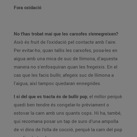
Fora oxidació
No t'has trobat mai que les carxofes s'ennegreixen?
Això és fruit de l'oxidació pel contacte amb l'aire.
Per evitar-ho, quan tallis les carxofes, posa-les en
aigua amb una mica de suc de llimona, d'aquesta
manera no s'enfosquiran quan les fregeixis. En el
cas que les facis bullir, afegeix suc de llimona a
l'aigua, així tampoc quedaran ennegrides.
I si del que es tracta és de bullir pop
, el millor perquè
quedi ben tendre és congelar-lo prèviament o
estovar la carn amb uns quants cops. Hi ha, també,
qui recomana posar un tap de suro d’una ampolla
de vi dins de l’olla de cocció, perquè la carn del pop