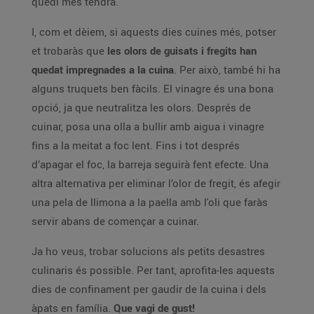
quedi més tendra.
I, com et dèiem, si aquests dies cuines més, potser
et trobaràs que
les olors de guisats i fregits han
quedat impregnades a la cuina
. Per això, també hi ha
alguns truquets ben fàcils. El vinagre és una bona
opció, ja que neutralitza les olors. Després de
cuinar, posa una olla a bullir amb aigua i vinagre
fins a la meitat a foc lent. Fins i tot després
d’apagar el foc, la barreja seguirà fent efecte. Una
altra alternativa per eliminar l’olor de fregit, és afegir
una pela de llimona a la paella amb l'oli que faràs
servir abans de començar a cuinar.
Ja ho veus, trobar solucions als petits desastres
culinaris és possible. Per tant, aprofita-les aquests
dies de confinament per gaudir de la cuina i dels
àpats en família.
Que vagi de gust!