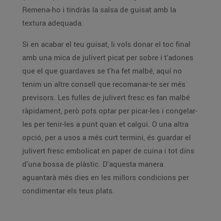
Remena-ho i tindràs la salsa de guisat amb la
textura adequada.
Si en acabar el teu guisat, li vols donar el toc final
amb una mica de julivert picat per sobre i t'adones
que el que guardaves se t'ha fet malbé, aquí no
tenim un altre consell que recomanar-te ser més
previsors. Les fulles de julivert fresc es fan malbé
ràpidament, però pots optar per picar-les i congelar-
les per tenir-les a punt quan et calgui. O una altra
opció, per a usos a més curt termini, és guardar el
julivert fresc embolicat en paper de cuina i tot dins
d'una bossa de plàstic. D'aquesta manera
aguantarà més dies en les millors condicions per
condimentar els teus plats.