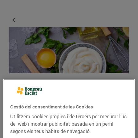
CONSELLS I HÀBITS SALUDABLES
Petits trucs i solucions
Gestió del consentiment de les Cookies
sorprenents per als
Utilitzem cookies pròpies i de tercers per mesurar l’ús
xefs de casa
del web i mostrar publicitat basada en un perfil
segons els teus hàbits de navegació.
20/d’abril/2020