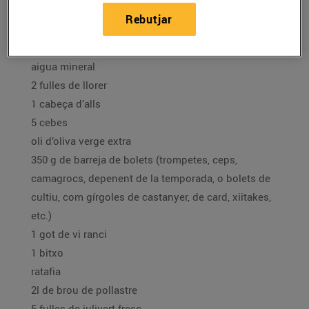
Ingredients:
Rebutjar
4 peus de porc tallats pel mig
sal grossa
aigua mineral
2 fulles de llorer
1 cabeça d’alls
5 cebes
oli d’oliva verge extra
350 g de barreja de bolets (trompetes, ceps,
camagrocs, depenent de la temporada, o bolets de
cultiu, com gírgoles de castanyer, de card, xiitakes,
etc.)
1 got de vi ranci
1 bitxo
ratafia
2l de brou de pollastre
5 fulles de julivert fresc