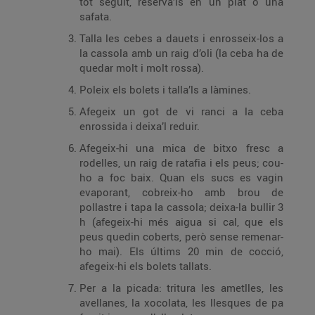
tot seguit, reserva’ls en un plat o una
safata.
Talla les cebes a dauets i enrosseix-los a
la cassola amb un raig d’oli (la ceba ha de
quedar molt i molt rossa).
Poleix els bolets i talla’ls a làmines.
Afegeix un got de vi ranci a la ceba
enrossida i deixa’l reduir.
Afegeix-hi una mica de bitxo fresc a
rodelles, un raig de ratafia i els peus; cou-
ho a foc baix. Quan els sucs es vagin
evaporant, cobreix-ho amb brou de
pollastre i tapa la cassola; deixa-la bullir 3
h (afegeix-hi més aigua si cal, que els
peus quedin coberts, però sense remenar-
ho mai). Els últims 20 min de cocció,
afegeix-hi els bolets tallats.
Per a la picada: tritura les ametlles, les
avellanes, la xocolata, les llesques de pa