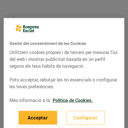
Gestió del consentiment de les Cookies
Utilitzem cookies pròpies i de tercers per mesurar l’ús
del web i mostrar publicitat basada en un perfil
segons els teus hàbits de navegació.
Pots acceptar, rebutjar les no essencials o configurar
RECEPTES
les teves preferències.
Peus de porc amb
Més informació a la
Política de Cookies.
bolets
06/d’octubre/2021
Acceptar
Configurar