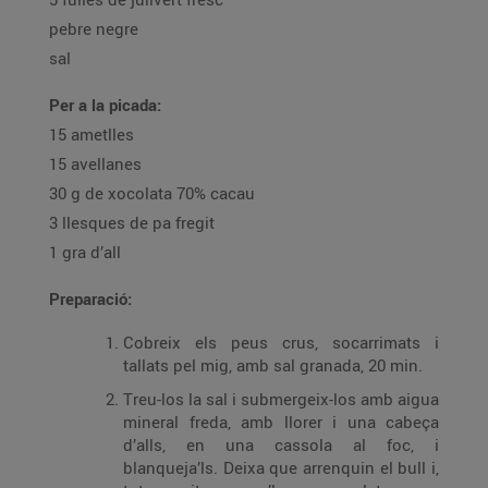
pebre negre
sal
Per a la picada:
15 ametlles
15 avellanes
30 g de xocolata 70% cacau
3 llesques de pa fregit
1 gra d’all
Preparació:
Cobreix els peus crus, socarrimats i
tallats pel mig, amb sal granada, 20 min.
Treu-los la sal i submergeix-los amb aigua
mineral freda, amb llorer i una cabeça
d’alls, en una cassola al foc, i
blanqueja’ls. Deixa que arrenquin el bull i,