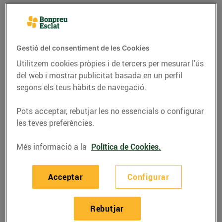
Gestió del consentiment de les Cookies
Utilitzem cookies pròpies i de tercers per mesurar l’ús
del web i mostrar publicitat basada en un perfil
segons els teus hàbits de navegació.
Pots acceptar, rebutjar les no essencials o configurar
les teves preferències.
RECEPTES
Més informació a la
Política de Cookies.
Peus de porc amb
Acceptar
Configurar
pastanaga, prunes i
pinyons
Rebutjar
09/d’agost/2023