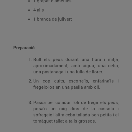
1 grapat d’ametlles
4 alls
1 branca de julivert
Preparació
:
Bull els peus durant una hora i mitja,
aproximadament, amb aigua, una ceba,
una pastanaga i una fulla de llorer.
Un cop cuits, escorre’ls, enfarina'ls i
fregeix-los en una paella amb oli.
Passa pel colador l’oli de fregir els peus,
posa’n un raig dins de la cassola i
sofregeix l’altra ceba tallada ben petita i el
tomàquet tallat a talls grossos.