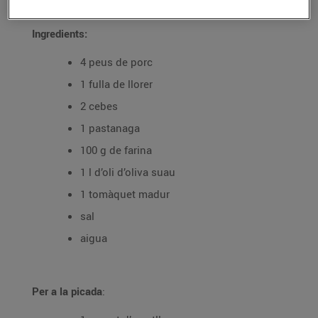
Ingredients:
4 peus de porc
1 fulla de llorer
2 cebes
1 pastanaga
100 g de farina
1 l d’oli d’oliva suau
1 tomàquet madur
sal
aigua
Per a la picada
: