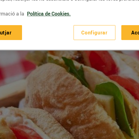
rmació a la
Política de Cookies.
utjar
Configurar
Ac