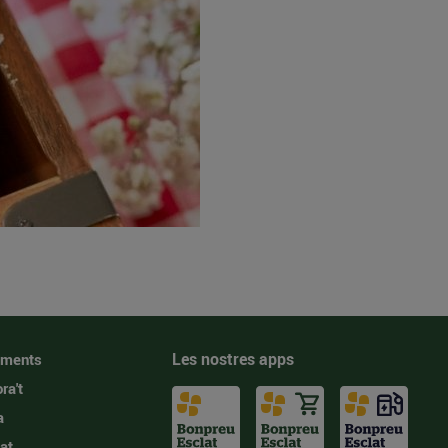
Les nostres apps
iments
ra't
a
at