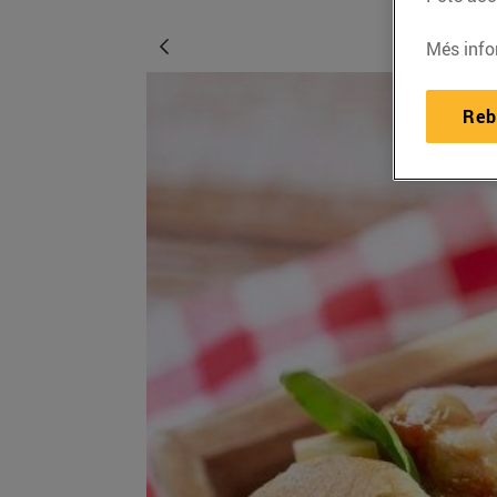
Més info
Reb