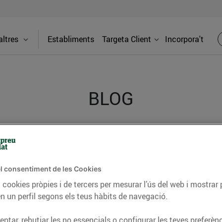
ltres
Establiments
Targeta Client
Incorpora't
BLOG
ceptes, consells nutricionals, informació d’actualitat
del nostre territori i molts altres temes.
l consentiment de les Cookies
 cookies pròpies i de tercers per mesurar l’ús del web i mostrar 
n un perfil segons els teus hàbits de navegació.
TAT
CONSELLS I HÀBITS SALUDABLES
ENERGIA
GASTRONOMIA
ptar, rebutjar les no essencials o configurar les teves preferènc