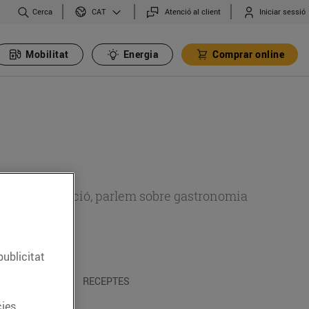
Cerca
Atenció al client
Iniciar sessió
CAT
Mobilitat
Energia
Comprar online
 sobre alimentació, parlem sobre gastronomia
publicitat
 I TRADICIONS
RECEPTES
ies.