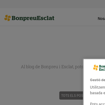
Nosa
Al blog de Bonpreu i Esclat, pots trobar re
Gestió de
Utilitzem
basada e
TOTS ELS POSTS
ACTUALI
Pots acce