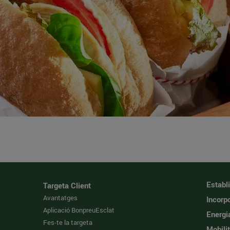
Establ
Targeta Client
Avantatges
Incorpo
Aplicació BonpreuEsclat
Energi
Fes-te la targeta
Mobilit