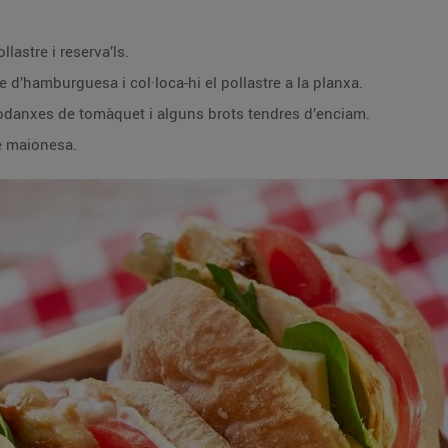
llastre i reserva’ls.
re d’hamburguesa i col·loca-hi el pollastre a la planxa.
rodanxes de tomàquet i alguns brots tendres d’enciam.
e maionesa.