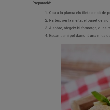
Preparació:
Cou a la planxa els filets de pit de po
Parteix per la meitat el panet de vid
A sobre, afegeix-hi formatge, dues 
Escampa-hi pel damunt una mica d