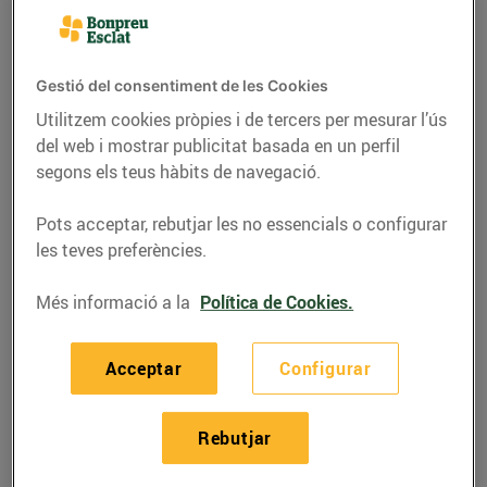
Gestió del consentiment de les Cookies
Utilitzem cookies pròpies i de tercers per mesurar l’ús
del web i mostrar publicitat basada en un perfil
segons els teus hàbits de navegació.
Pots acceptar, rebutjar les no essencials o configurar
les teves preferències.
Més informació a la
Política de Cookies.
RECEPTES
Piruletes de mil colors i
Acceptar
Configurar
sabors
03/d’abril/2020
Rebutjar