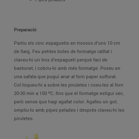
Preparació
Partiu els cinc espaguetis en trossos d’uns 10 cm
de llarg. Feu petites boles de formatge ratllat i
claveu-hi un tros d’espagueti perquè faci de
bastonet, i cobriu-lo amb més formatge. Poseu en
una safata que pugui anar al forn paper sulfurat.
Col·loqueu-hi a sobre les piruletes i coeu-les al forn
20-30 min a 150 ºC, fins que el formatge estigui sec,
però sense que hagi agafat color. Agafeu un got,
ompliu-lo amb pipes pelades i després claveu-hi les
piruletes.