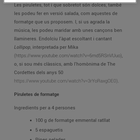
Les piruletes, tot i que sobretot són dolces, també
les podeu fer en versió salada, com aquestes de
formatge que us proposem. I, si us agrada la
música, les podeu maridar amb unes cançons ben
llamineres. Endolciu l'àpat escoltant i cantant
Lollipop
, interpretada per Mika
(https://www.youtube.com/watch?v=6md5RSnVUuo)
,
o, si sou més clàssics, amb l'homònima de The
Cordettes dels anys 50
https://www.youtube.com/watch?v=3rYoRaxgOE0)
.
Piruletes de formatge
Ingredients per a 4 persones
100 g de formatge emmental ratllat
5 espaguetis
Pipes pelades