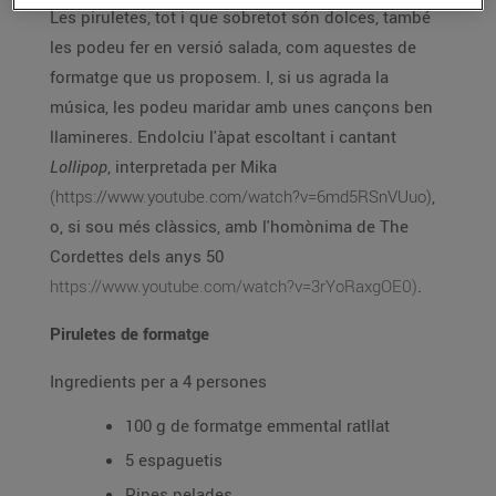
Les piruletes, tot i que sobretot són dolces, també
les podeu fer en versió salada, com aquestes de
formatge que us proposem. I, si us agrada la
música, les podeu maridar amb unes cançons ben
llamineres. Endolciu l'àpat escoltant i cantant
Lollipop
, interpretada per Mika
(https://www.youtube.com/watch?v=6md5RSnVUuo)
,
o, si sou més clàssics, amb l'homònima de The
Cordettes dels anys 50
https://www.youtube.com/watch?v=3rYoRaxgOE0)
.
Piruletes de formatge
Ingredients per a 4 persones
100 g de formatge emmental ratllat
5 espaguetis
Pipes pelades