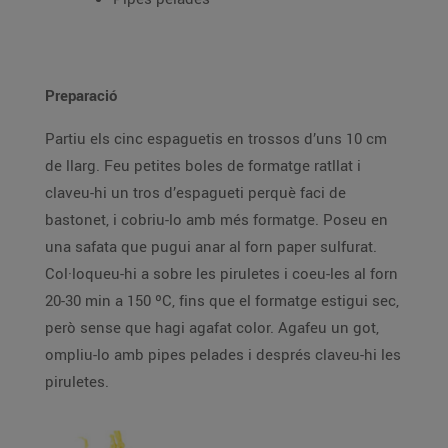
Preparació
Partiu els cinc espaguetis en trossos d’uns 10 cm
de llarg. Feu petites boles de formatge ratllat i
claveu-hi un tros d’espagueti perquè faci de
bastonet, i cobriu-lo amb més formatge. Poseu en
una safata que pugui anar al forn paper sulfurat.
Col·loqueu-hi a sobre les piruletes i coeu-les al forn
20-30 min a 150 ºC, fins que el formatge estigui sec,
però sense que hagi agafat color. Agafeu un got,
ompliu-lo amb pipes pelades i després claveu-hi les
piruletes.