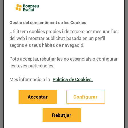
Gestió del consentiment de les Cookies
Utilitzem cookies pròpies i de tercers per mesurar l’ús
del web i mostrar publicitat basada en un perfil
segons els teus hàbits de navegació.
Pots acceptar, rebutjar les no essencials o configurar
les teves preferències.
Més informació a la
Política de Cookies.
RECEPTES
Piruletes de mil colors i
Acceptar
Configurar
sabors
03/d’abril/2020
Rebutjar