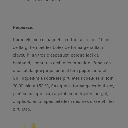
Preparació
Partiu els cinc espaguetis en trossos d’uns 10 cm
de llarg. Feu petites boles de formatge ratllat i
claveu-hi un tros d’espagueti perquè faci de
bastonet, i cobriu-lo amb més formatge. Poseu en
una safata que pugui anar al forn paper sulfurat.
Col·loqueu-hi a sobre les piruletes i coeu-les al forn
20-30 min a 150 ºC, fins que el formatge estigui sec,
però sense que hagi agafat color. Agafeu un got,
ompliu-lo amb pipes pelades i després claveu-hi les
piruletes.