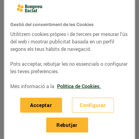
Gestió del consentiment de les Cookies
Utilitzem cookies pròpies i de tercers per mesurar l’ús
del web i mostrar publicitat basada en un perfil
segons els teus hàbits de navegació.
Pots acceptar, rebutjar les no essencials o configurar
les teves preferències.
Més informació a la
Política de Cookies.
RECEPTES
Piruletes de mil colors i
Acceptar
Configurar
sabors
03/d’abril/2020
Rebutjar