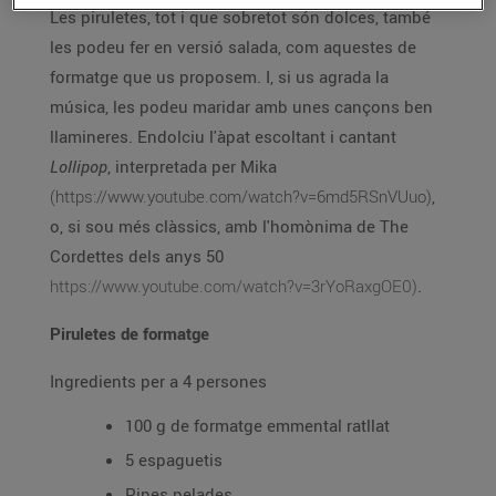
Les piruletes, tot i que sobretot són dolces, també
les podeu fer en versió salada, com aquestes de
formatge que us proposem. I, si us agrada la
música, les podeu maridar amb unes cançons ben
llamineres. Endolciu l'àpat escoltant i cantant
Lollipop
, interpretada per Mika
(https://www.youtube.com/watch?v=6md5RSnVUuo)
,
o, si sou més clàssics, amb l'homònima de The
Cordettes dels anys 50
https://www.youtube.com/watch?v=3rYoRaxgOE0)
.
Piruletes de formatge
Ingredients per a 4 persones
100 g de formatge emmental ratllat
5 espaguetis
Pipes pelades