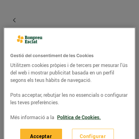
Gestió del consentiment de les Cookies
Utilitzem cookies pròpies i de tercers per mesurar l’ús
del web i mostrar publicitat basada en un perfil
segons els teus hàbits de navegació.
RECEPTES
Pots acceptar, rebutjar les no essencials o configurar
Pizzes de botifarra i
les teves preferències.
albercocs
Més informació a la
Política de Cookies.
04/de juny/2020
Acceptar
Configurar