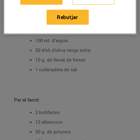
Ingredients per 4 persones:
Rebutjar
Per a la massa de pizza:
250 g. de farina
100 ml. d’aigua
50 d’oli d’oliva verge extra
10 g. de llevat de forner
1 culleradeta de sal
Per al farcit:
2 botifarres
12 albercocs
50 g. de pinyons