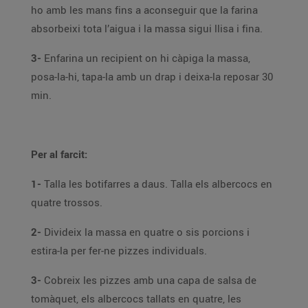
ho amb les mans fins a aconseguir que la farina
absorbeixi tota l’aigua i la massa sigui llisa i fina.
3-
Enfarina un recipient on hi càpiga la massa,
posa-la-hi, tapa-la amb un drap i deixa-la reposar 30
min.
Per al farcit:
1-
Talla les botifarres a daus. Talla els albercocs en
quatre trossos.
2-
Divideix la massa en quatre o sis porcions i
estira-la per fer-ne pizzes individuals.
3-
Cobreix les pizzes amb una capa de salsa de
tomàquet, els albercocs tallats en quatre, les