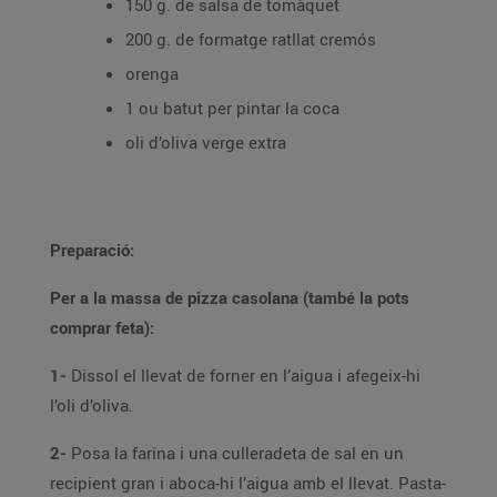
150 g. de salsa de tomàquet
200 g. de formatge ratllat cremós
orenga
1 ou batut per pintar la coca
oli d’oliva verge extra
Preparació:
Per a la massa de pizza casolana (també la pots
comprar feta):
1-
Dissol el llevat de forner en l’aigua i afegeix-hi
l’oli d’oliva.
2-
Posa la farina i una culleradeta de sal en un
recipient gran i aboca-hi l’aigua amb el llevat. Pasta-