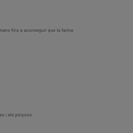
Cobreix les pizzes amb una capa de salsa de tomàquet, els albercocs tallats en quatre, les botifarres talladetes i els pinyons.