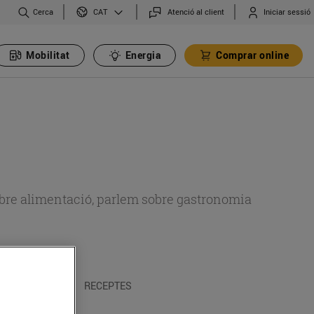
Cerca
Atenció al client
Iniciar sessió
CAT
Mobilitat
Energia
Comprar online
 sobre alimentació, parlem sobre gastronomia
 I TRADICIONS
RECEPTES