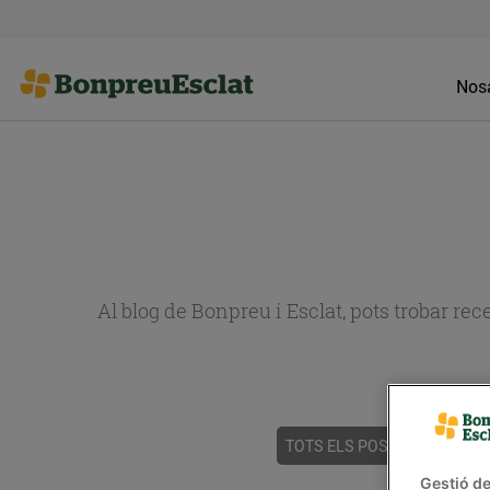
Nosa
Al blog de Bonpreu i Esclat, pots trobar re
TOTS ELS POSTS
ACTUALI
Gestió de