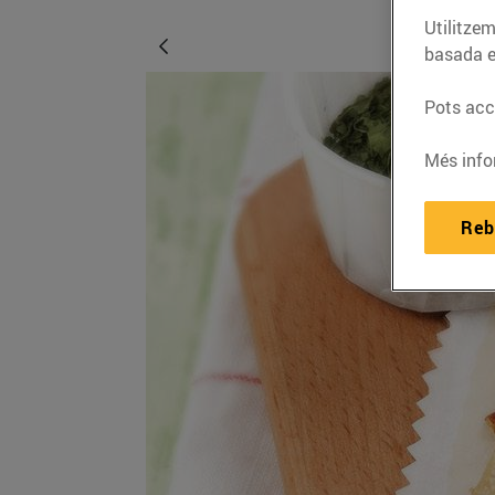
Utilitzem
basada e
Pots acce
Més info
Reb