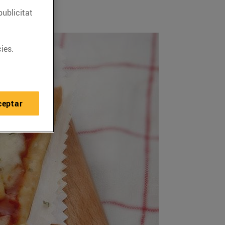
publicitat
ies.
ceptar