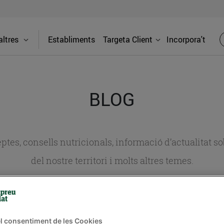
ltres
Establiments
Targeta Client
Incorpora't
BLOG
ceptes, consells nutricionals, informació d’actualitat
del nostre territori i molts altres temes.
TAT
CONSELLS I HÀBITS SALUDABLES
ENERGIA
GASTRONOMIA
l consentiment de les Cookies