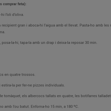
s comprar feta):
Dissol el llevat de forner en l’aigua i afegeix-hi l’oli d’oliva.
rina
isa i fina.
Enfarina un recipient on hi càpiga la massa, posa-la-hi, tapa-la amb un drap i deixa-la reposar 30 min.
Talla les botifarres a daus. Talla els albercocs en quatre trossos.
Divideix la massa en quatre o sis porcions i estira-la per fer-ne pizzes individuals.
Ruixa-ho amb una mica d’oli d’oliva i pinta-ho amb l'ou batut. Enforna-ho 15 min, a 180 ºC.