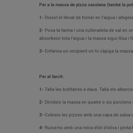
Per a la massa de pizza casolana (també la pot
1-
2-
Posa la farina i una culleradeta de sal en un recipient gran i aboca-hi l’aigua amb el llevat. Pasta-ho amb les mans fins a aconseguir que la fa
absorbeixi tota l’aigua i la massa sigui ll
3-
Per al farcit:
1-
2-
3-
4-