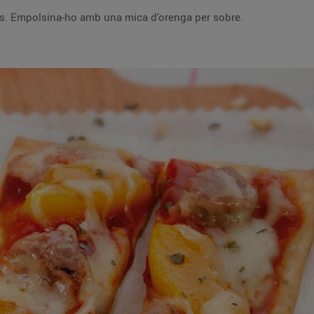
Posa-hi el formatge i enforna-ho 10 min més. Empolsina-ho amb una mica d'orenga per sobre.