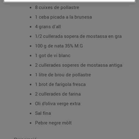
8 cuixes de pollastre
1 ceba picada a la brunesa
4 grans d'all
1/2 cullerada sopera de mostassa en gra
100 g de nata 35% M.G
1 got de vi blanc
2 cullerades soperes de mostassa antiga
1 litre de brou de pollastre
1 brot de farigola fresca
2 cullerades de farina
Oli d’oliva verge extra
Sal fina
Pebre negre mòlt