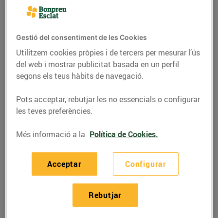
Gestió del consentiment de les Cookies
Utilitzem cookies pròpies i de tercers per mesurar l’ús
del web i mostrar publicitat basada en un perfil
segons els teus hàbits de navegació.
Pots acceptar, rebutjar les no essencials o configurar
les teves preferències.
Més informació a la
Política de Cookies.
RECEPTES
Pollastre a la mostassa
Acceptar
Configurar
07/de juny/2022
Rebutjar
Ingredients per a 4 persones: