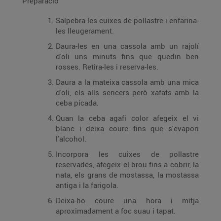
Preparació
Salpebra les cuixes de pollastre i enfarina-
les lleugerament.
Daura-les en una cassola amb un rajolí
d'oli uns minuts fins que quedin ben
rosses. Retira-les i reserva-les.
Daura a la mateixa cassola amb una mica
d'oli, els alls sencers però xafats amb la
ceba picada.
Quan la ceba agafi color afegeix el vi
blanc i deixa coure fins que s'evapori
l'alcohol.
Incorpora les cuixes de pollastre
reservades, afegeix el brou fins a cobrir, la
nata, els grans de mostassa, la mostassa
antiga i la farigola.
Deixa-ho coure una hora i mitja
aproximadament a foc suau i tapat.