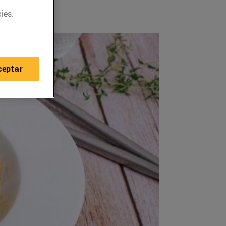
ies.
ceptar