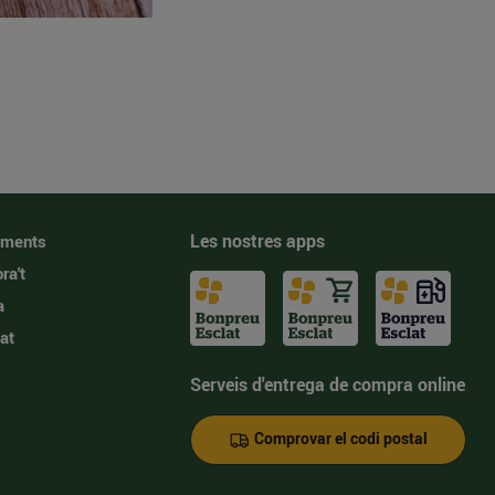
Les nostres apps
iments
ra't
a
at
Serveis d'entrega de compra online
Comprovar el codi postal