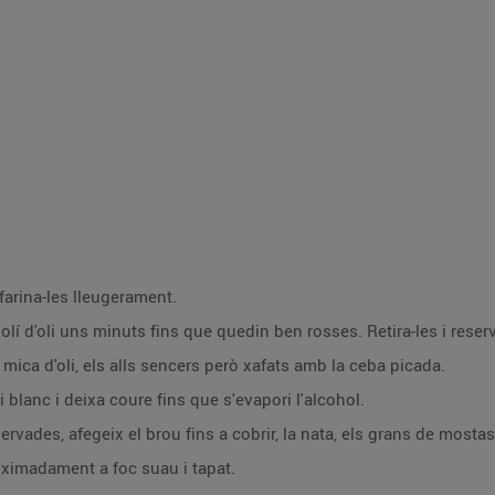
farina-les lleugerament.
lí d'oli uns minuts fins que quedin ben rosses. Retira-les i reserv
ica d'oli, els alls sencers però xafats amb la ceba picada.
i blanc i deixa coure fins que s'evapori l'alcohol.
ervades, afegeix el brou fins a cobrir, la nata, els grans de mostas
oximadament a foc suau i tapat.