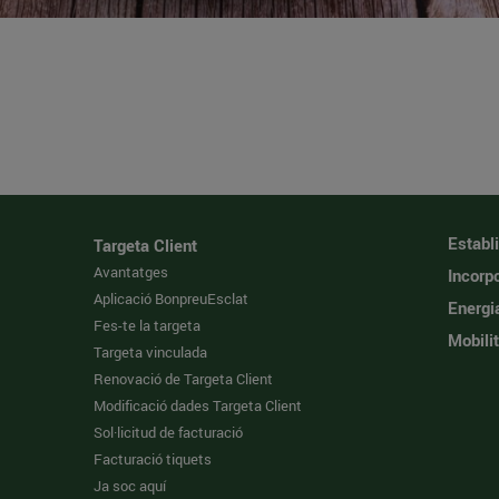
Establ
Targeta Client
Avantatges
Incorpo
Aplicació BonpreuEsclat
Energi
Fes-te la targeta
Mobilit
Targeta vinculada
Renovació de Targeta Client
Modificació dades Targeta Client
Sol·licitud de facturació
Facturació tiquets
Ja soc aquí