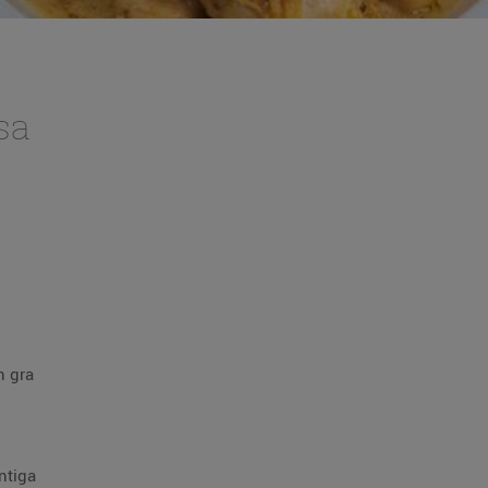
sa
n gra
ntiga