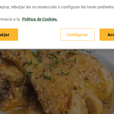
ptar, rebutjar les no essencials o configurar les teves preferènc
rmació a la
Política de Cookies.
utjar
Configurar
Ac