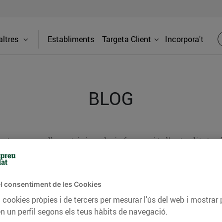
ltres
Establiments
Targeta Client
Incorpora't
BLOG
ceptes, consells nutricionals, informació d’actualitat
del nostre territori i molts altres temes.
l consentiment de les Cookies
 cookies pròpies i de tercers per mesurar l’ús del web i mostrar 
TAT
CONSELLS I HÀBITS SALUDABLES
ENERGIA
GASTRONOMIA
n un perfil segons els teus hàbits de navegació.