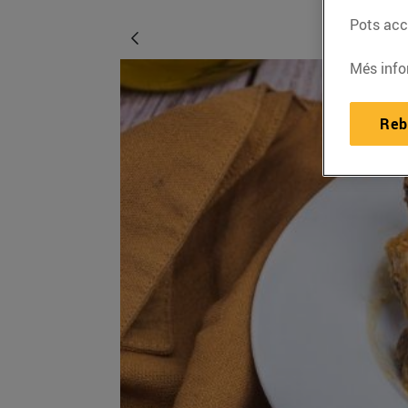
Pots acce
Més info
Reb