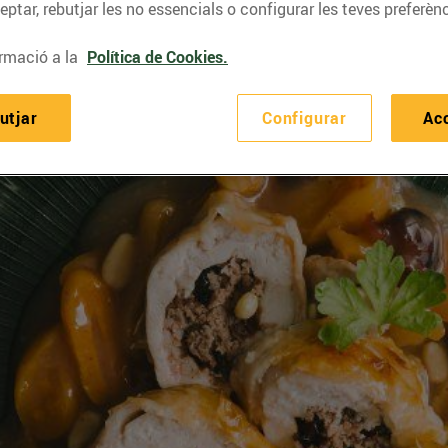
ptar, rebutjar les no essencials o configurar les teves preferènc
rmació a la
Política de Cookies.
utjar
Configurar
Ac