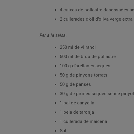
4 cuixes de pollastre desossades a
2 cullerades d’oli d’oliva verge extra
Per a la salsa
:
250 ml de vi ranci
500 ml de brou de pollastre
100 g d’orellanes seques
50 g de pinyons torrats
50 g de panses
30 g de prunes seques sense pinyol
1 pal de canyella
1 pela de taronja
1 cullerada de maicena
Sal