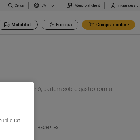
Cerca
Atenció al client
Iniciar sessió
CAT
Mobilitat
Energia
Comprar online
 sobre alimentació, parlem sobre gastronomia
publicitat
 I TRADICIONS
RECEPTES