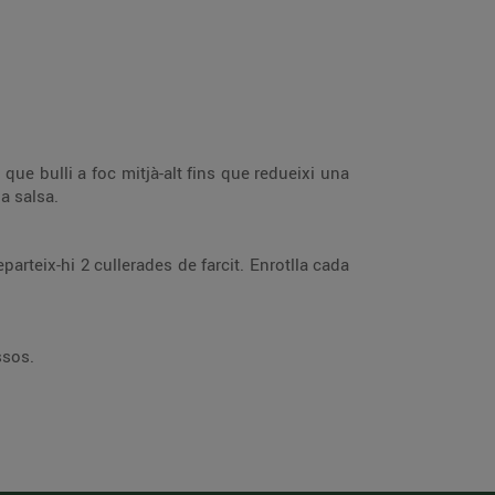
a que bulli a foc mitjà-alt fins que redueixi una
a salsa.
parteix-hi 2 cullerades de farcit. Enrotlla cada
ssos.