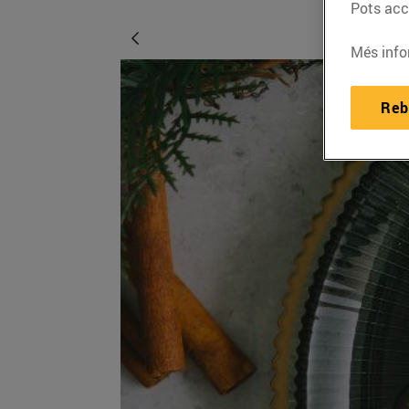
Pots acce
Més info
Reb