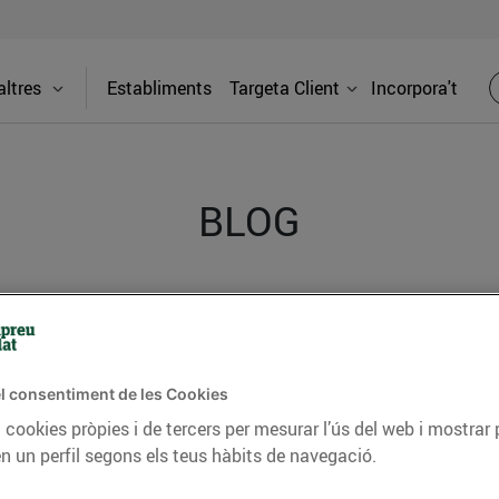
ltres
Establiments
Targeta Client
Incorpora't
BLOG
ceptes, consells nutricionals, informació d’actualitat
del nostre territori i molts altres temes.
l consentiment de les Cookies
 cookies pròpies i de tercers per mesurar l’ús del web i mostrar 
n un perfil segons els teus hàbits de navegació.
TAT
CONSELLS I HÀBITS SALUDABLES
ENERGIA
GASTRONOMIA