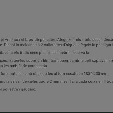
l vi ranci i el brou de pollastre. Afegeix-hi els fruits secs i deix
Dissol la maicena en 2 cullerades d’aigua i afegeix-la per lligar l
da amb els fruits secs picats, sal i pebre i reserva-la.
ixes. Estén-les sobre un film transparent amb la pell cap avall i re
ga-les amb fil de carnisseria.
forn, unta-les amb oli i cou-les al forn escalfat a 180 °C 30 min.
dins la salsa i deixa-les coure 2 min més. Talla cada cuixa en 4 tro
l pollastre i gaudeix.