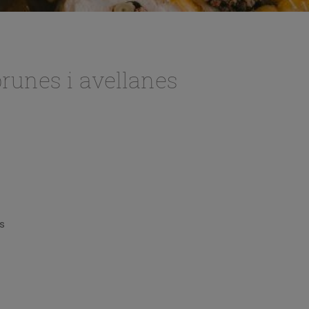
prunes i avellanes
s