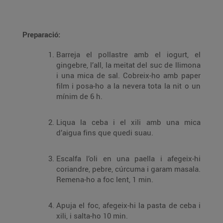
Preparació:
Barreja el pollastre amb el iogurt, el
gingebre, l’all, la meitat del suc de llimona
i una mica de sal. Cobreix-ho amb paper
film i posa-ho a la nevera tota la nit o un
mínim de 6 h.
Liqua la ceba i el xili amb una mica
d’aigua fins que quedi suau.
Escalfa l’oli en una paella i afegeix-hi
coriandre, pebre, cúrcuma i garam masala.
Remena-ho a foc lent, 1 min.
Apuja el foc, afegeix-hi la pasta de ceba i
xili, i salta-ho 10 min.