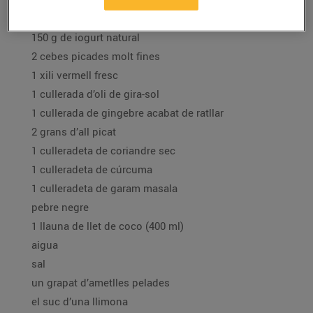
1 kg de pit de pollastre tallat a trossos petits
150 g de iogurt natural
2 cebes picades molt fines
1 xili vermell fresc
1 cullerada d’oli de gira-sol
1 cullerada de gingebre acabat de ratllar
2 grans d’all picat
1 culleradeta de coriandre sec
1 culleradeta de cúrcuma
1 culleradeta de garam masala
pebre negre
1 llauna de llet de coco (400 ml)
aigua
sal
un grapat d’ametlles pelades
el suc d’una llimona