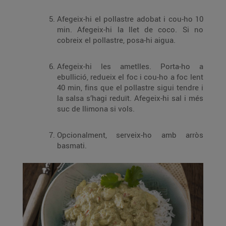
Afegeix-hi el pollastre adobat i cou-ho 10
min. Afegeix-hi la llet de coco. Si no
cobreix el pollastre, posa-hi aigua.
Afegeix-hi les ametlles. Porta-ho a
ebullició, redueix el foc i cou-ho a foc lent
40 min, fins que el pollastre sigui tendre i
la salsa s’hagi reduït. Afegeix-hi sal i més
suc de llimona si vols.
Opcionalment, serveix-ho amb arròs
basmati.