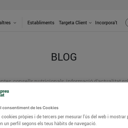
ltres
Establiments
Targeta Client
Incorpora't
BLOG
ceptes, consells nutricionals, informació d’actualitat
del nostre territori i molts altres temes.
l consentiment de les Cookies
 cookies pròpies i de tercers per mesurar l’ús del web i mostrar 
TAT
CONSELLS I HÀBITS SALUDABLES
ENERGIA
GASTRONOMIA
n un perfil segons els teus hàbits de navegació.