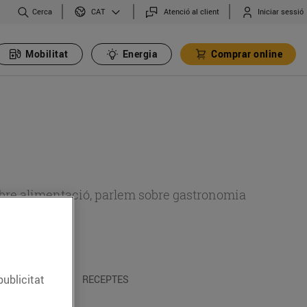
Cerca
Atenció al client
Iniciar sessió
CAT
Mobilitat
Energia
Comprar online
 sobre alimentació, parlem sobre gastronomia
publicitat
 I TRADICIONS
RECEPTES