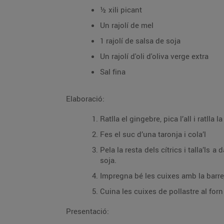
½ xili picant
Un rajolí de mel
1 rajolí de salsa de soja
Un rajolí d'oli d'oliva verge extra
Sal fina
Elaboració:
Ratlla el gingebre, pica l’all i ratlla 
Fes el suc d’una taronja i cola’l
Pela la resta dels cítrics i talla’ls 
soja.
Impregna bé les cuixes amb la barrej
Cuina les cuixes de pollastre al for
Presentació: