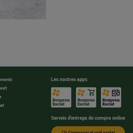
Les nostres apps
iments
ra't
a
at
Serveis d'entrega de compra online
Comprovar el codi postal