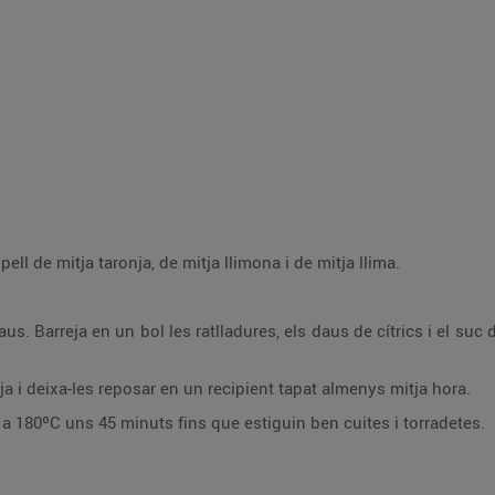
la pell de mitja taronja, de mitja llimona i de mitja llima.
a daus. Barreja en un bol les ratlladures, els daus de cítrics i el suc
a i deixa-les reposar en un recipient tapat almenys mitja hora.
n a 180ºC uns 45 minuts fins que estiguin ben cuites i torradetes.