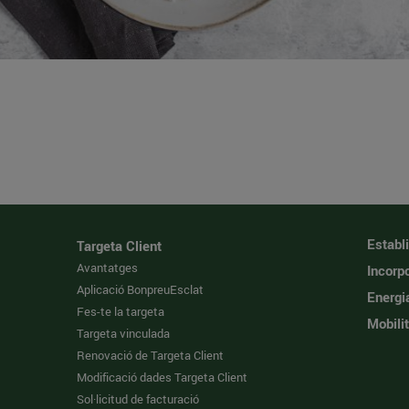
Establ
Targeta Client
Avantatges
Incorpo
Aplicació BonpreuEsclat
Energi
Fes-te la targeta
Mobilit
Targeta vinculada
Renovació de Targeta Client
Modificació dades Targeta Client
Sol·licitud de facturació