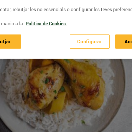
ptar, rebutjar les no essencials o configurar les teves preferènc
rmació a la
Política de Cookies.
utjar
Configurar
Ac