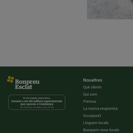
Nosaltres
Què oferim
Qui som
Premsa
La nostra empremta
Incorpora't
Lloguem locals
Busquem nous locals