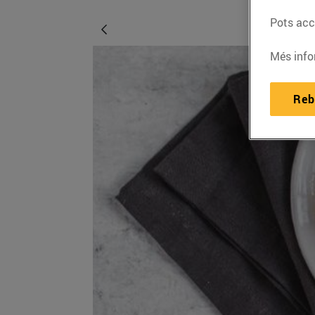
Pots acce
Més info
Reb