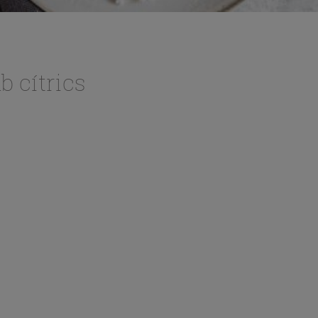
b cítrics