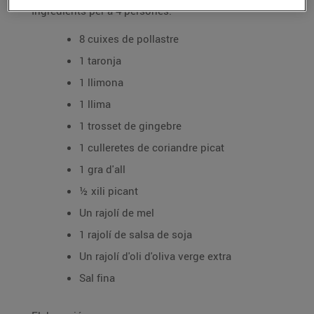
Ingredients per a 4 persones:
8 cuixes de pollastre
1 taronja
1 llimona
1 llima
1 trosset de gingebre
1 culleretes de coriandre picat
1 gra d'all
½ xili picant
Un rajolí de mel
1 rajolí de salsa de soja
Un rajolí d'oli d'oliva verge extra
Sal fina