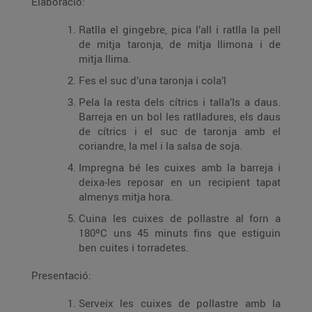
Elaboració:
Ratlla el gingebre, pica l’all i ratlla la pell
de mitja taronja, de mitja llimona i de
mitja llima.
Fes el suc d’una taronja i cola’l
Pela la resta dels cítrics i talla’ls a daus.
Barreja en un bol les ratlladures, els daus
de cítrics i el suc de taronja amb el
coriandre, la mel i la salsa de soja.
Impregna bé les cuixes amb la barreja i
deixa-les reposar en un recipient tapat
almenys mitja hora.
Cuina les cuixes de pollastre al forn a
180ºC uns 45 minuts fins que estiguin
ben cuites i torradetes.
Presentació:
Serveix les cuixes de pollastre amb la