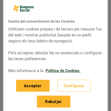
Gestió del consentiment de les Cookies
Utilitzem cookies pròpies i de tercers per mesurar l’ús
del web i mostrar publicitat basada en un perfil
segons els teus hàbits de navegació.
Pots acceptar, rebutjar les no essencials o configurar
les teves preferències.
Més informació a la
Política de Cookies.
RECEPTES
Pollastre marinat amb
Acceptar
Configurar
cítrics
02/d’agost/2022
Rebutjar