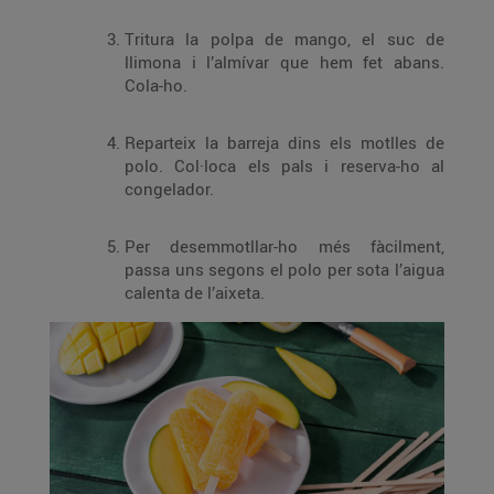
Tritura la polpa de mango, el suc de
llimona i l’almívar que hem fet abans.
Cola-ho.
Reparteix la barreja dins els motlles de
polo. Col·loca els pals i reserva-ho al
congelador.
Per desemmotllar-ho més fàcilment,
passa uns segons el polo per sota l’aigua
calenta de l’aixeta.