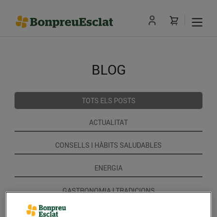
BLOG
TOTS ELS POSTS
ACTUALITAT
CONSELLS I HÀBITS SALUDABLES
ENERGIA
GASTRONOMIA I TRADICIONS
RECEPTES