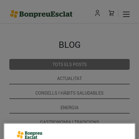
BLOG
TOTS ELS POSTS
ACTUALITAT
CONSELLS I HÀBITS SALUDABLES
ENERGIA
GASTRONOMIA I TRADICIONS
RECEPTES