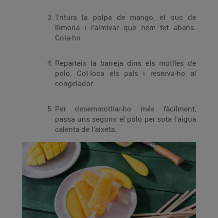
Tritura la polpa de mango, el suc de
llimona i l’almívar que hem fet abans.
Cola-ho.
Reparteix la barreja dins els motlles de
polo. Col·loca els pals i reserva-ho al
congelador.
Per desemmotllar-ho més fàcilment,
passa uns segons el polo per sota l’aigua
calenta de l’aixeta.