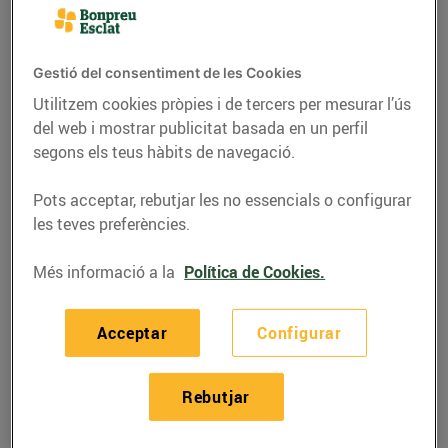
Pren nota d’allò que necessitaràs per construir pots
decoratius amb motius nadalencs. Una manualitat
que traspua elegància ideal per a aquestes Festes!
Gestió del consentiment de les Cookies
Utilitzem cookies pròpies i de tercers per mesurar l’ús
Materials:
del web i mostrar publicitat basada en un perfil
segons els teus hàbits de navegació.
Eucaliptus o alguna altra fulla que
t’agradi.
Pots acceptar, rebutjar les no essencials o configurar
Pots de vidre.
les teves preferències.
Cintes.
Cinta decorativa.
Més informació a la
Política de Cookies.
Etiquetes.
Elements decoratius, com estrelles…
Acceptar
Configurar
Tisores.
Cola.
Rebutjar
Retolador.