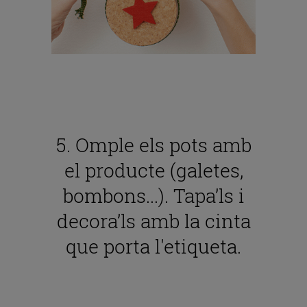
5. Omple els pots amb
el producte (galetes,
bombons...). Tapa’ls i
decora’ls amb la cinta
que porta l'etiqueta.