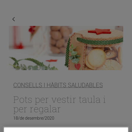
CONSELLS I HÀBITS SALUDABLES
Pots per vestir taula i
per regalar
18/de desembre/2020