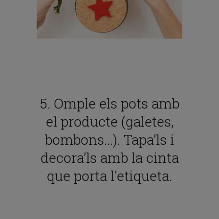
5. Omple els pots amb
el producte (galetes,
bombons...). Tapa’ls i
decora’ls amb la cinta
que porta l'etiqueta.