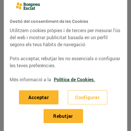
Pren nota d’allò que necessitaràs per construir pots
decoratius amb motius nadalencs. Una manualitat
que traspua elegància ideal per a aquestes Festes!
Gestió del consentiment de les Cookies
Utilitzem cookies pròpies i de tercers per mesurar l’ús
Materials:
del web i mostrar publicitat basada en un perfil
segons els teus hàbits de navegació.
Eucaliptus o alguna altra fulla que
t’agradi.
Pots acceptar, rebutjar les no essencials o configurar
Pots de vidre.
les teves preferències.
Cintes.
Cinta decorativa.
Més informació a la
Política de Cookies.
Etiquetes.
Elements decoratius, com estrelles…
Acceptar
Configurar
Tisores.
Cola.
Rebutjar
Retolador.