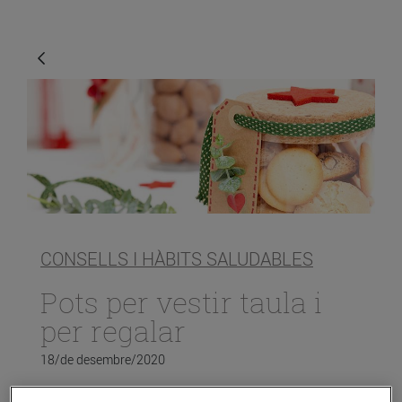
CONSELLS I HÀBITS SALUDABLES
Pots per vestir taula i
per regalar
18/de desembre/2020