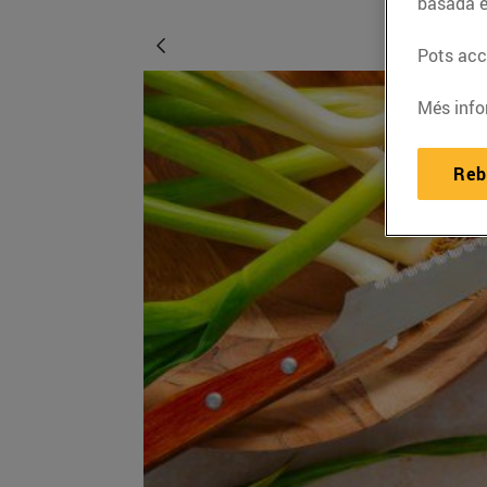
basada e
Pots acce
Més info
Reb