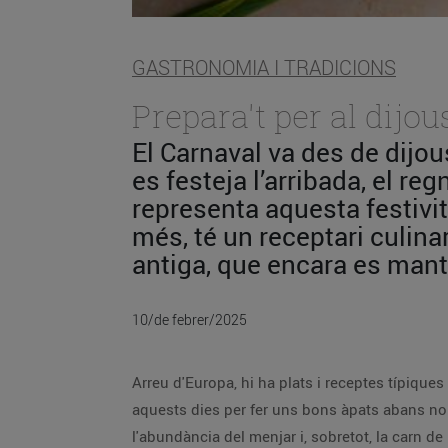
GASTRONOMIA I TRADICIONS
Prepara't per al dijous
El Carnaval va des de dijou
es festeja l’arribada, el re
representa aquesta festivit
més, té un receptari culina
antiga, que encara es mant
10/de febrer/2025
Arreu d'Europa, hi ha plats i receptes típiques
aquests dies per fer uns bons àpats abans no a
l'abundància del menjar i, sobretot, la carn de 