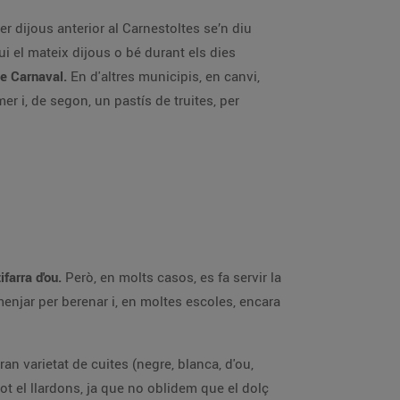
er dijous anterior al Carnestoltes se’n diu
ui el mateix dijous o bé durant els dies
e Carnaval.
En d'altres municipis, en canvi,
er i, de segon, un pastís de truites, per
ifarra d'ou.
Però, en molts casos, es fa servir la
e menjar per berenar i, en moltes escoles, encara
an varietat de cuites (negre, blanca, d'ou,
ot el llardons, ja que no oblidem que el dolç