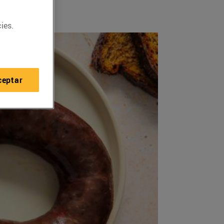
ies.
ceptar