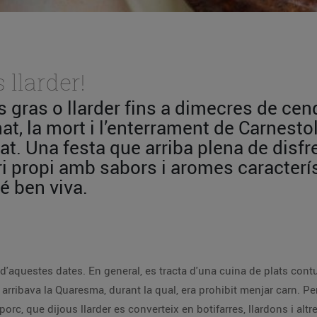
 llarder!
s gras o llarder fins a dimecres de cen
gnat, la mort i l’enterrament de Carnest
at. Una festa que arriba plena de disfr
ri propi amb sabors i aromes caracterí
é ben viva.
 d'aquestes dates. En general, es tracta d'una cuina de plats contu
rribava la Quaresma, durant la qual, era prohibit menjar carn. Per
porc, que dijous llarder es converteix en botifarres, llardons i alt