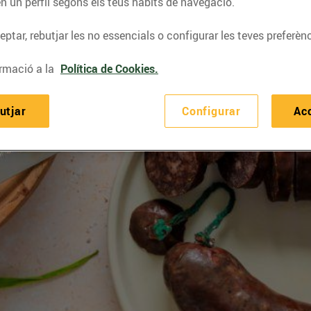
n un perfil segons els teus hàbits de navegació.
ptar, rebutjar les no essencials o configurar les teves preferènc
rmació a la
Política de Cookies.
utjar
Configurar
Ac