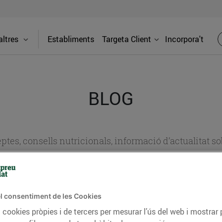
ltres
Establiments
Targeta Client
Incorpora't
BLOG
ceptes, consells nutricionals, informació d’actualitat
del nostre territori i molts altres temes.
l consentiment de les Cookies
TAT
CONSELLS I HÀBITS SALUDABLES
ENERGIA
GASTRONOMIA
 cookies pròpies i de tercers per mesurar l’ús del web i mostrar 