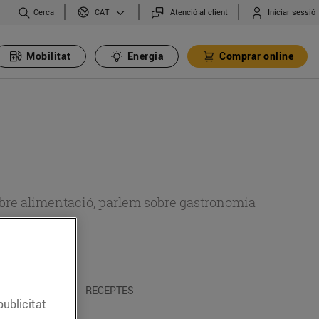
Cerca
Atenció al client
Iniciar sessió
CAT
Mobilitat
Energia
Comprar online
 sobre alimentació, parlem sobre gastronomia
 I TRADICIONS
RECEPTES
publicitat