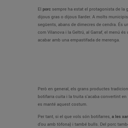
El
porc
sempre ha estat el protagonista de la gr
dijous gras o dijous llarder. A molts municipis
següents, abans de dimecres de cendra. És una
com Vilanova i la Geltrú, al Garraf, el menú és
acabar amb una empastifada de merenga.
Però en general, els grans productes tradicion
botifarra cuita i la truita s'acaba convertint e
es manté aquest costum.
Per tant, si el que vols són botifarres,
a les xa
d'ou amb tòfona) i també bulls. Del porc també 