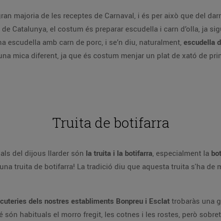
an majoria de les receptes de Carnaval, i és per això que del darr
 de Catalunya, el costum és preparar escudella i carn d’olla, ja sig
 escudella amb carn de porc, i se’n diu, naturalment,
escudella d
 una mica diferent, ja que és costum menjar un plat de xató de prim
Truita de botifarra
als del dijous llarder són
la truita i la botifarra
, especialment la
bot
n una truita de botifarra! La tradició diu que aquesta truita s'ha d
rcuteries dels nostres establiments Bonpreu i Esclat
trobaràs una gr
són habituals el morro fregit, les cotnes i les rostes, però sobret