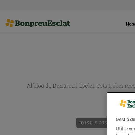
Nosa
Al blog de Bonpreu i Esclat, pots trobar re
Gestió de
TOTS ELS POSTS
ACTUALI
Utilitzem