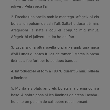
julivert. Pela i pica l’all.
2. Escalfa una paella amb la mantega. Afegeix-hi els
bolets, un polsim de sal i l’all. Salta-ho durant 5 min.
Afegeix-hi la nata i cou el conjunt mig minut.
Afegeix-hi el julivert i retira-ho del foc.
3. Escalfa una altra paella o planxa amb una mica
d’oli i unes quantes fulles de romaní. Marca la presa
ibèrica a foc fort per totes dues bandes.
4. Introdueix-la al forn a 180 °C durant 5 min. Talla-la
a làmines.
5. Munta els plats amb els bolets i la crema com a
base. A sobre posa-hi les làmines de presa i acaba -
ho amb un polsim de sal, pebre rosa i romaní.