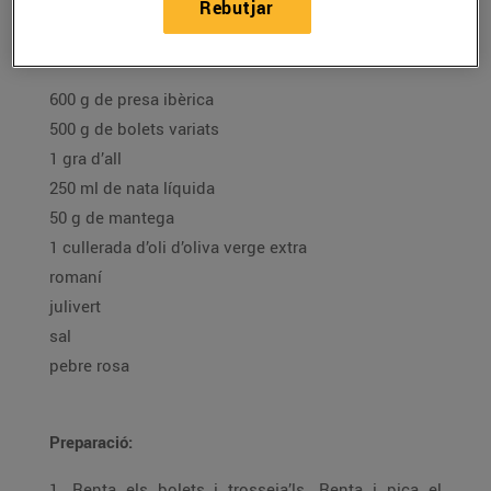
Rebutjar
Ingredients per a 4 persones:
600 g de presa ibèrica
500 g de bolets variats
1 gra d’all
250 ml de nata líquida
50 g de mantega
1 cullerada d’oli d’oliva verge extra
romaní
julivert
sal
pebre rosa
Preparació:
1. Renta els bolets i trosseja’ls. Renta i pica el