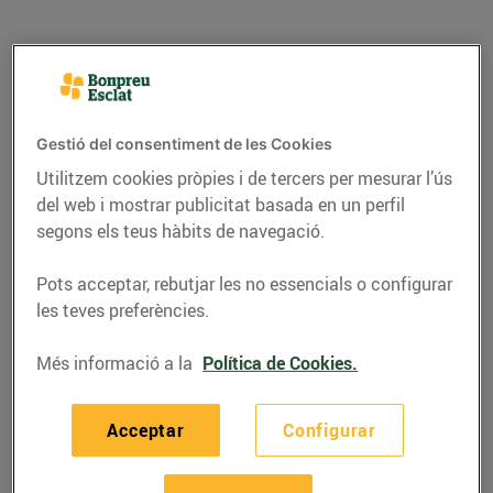
Gestió del consentiment de les Cookies
Utilitzem cookies pròpies i de tercers per mesurar l’ús
del web i mostrar publicitat basada en un perfil
segons els teus hàbits de navegació.
Pots acceptar, rebutjar les no essencials o configurar
les teves preferències.
RECEPTES
Presa ibèrica rostida
Més informació a la
Política de Cookies.
amb salsa de bolets i
crema
Acceptar
Configurar
23/de desembre/2020