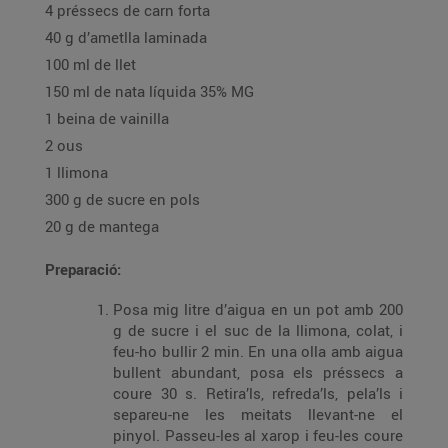
4 préssecs de carn forta
40 g d’ametlla laminada
100 ml de llet
150 ml de nata líquida 35% MG
1 beina de vainilla
2 ous
1 llimona
300 g de sucre en pols
20 g de mantega
Preparació:
Posa mig litre d’aigua en un pot amb 200
g de sucre i el suc de la llimona, colat, i
feu-ho bullir 2 min. En una olla amb aigua
bullent abundant, posa els préssecs a
coure 30 s. Retira’ls, refreda’ls, pela’ls i
separeu-ne les meitats llevant-ne el
pinyol. Passeu-les al xarop i feu-les coure