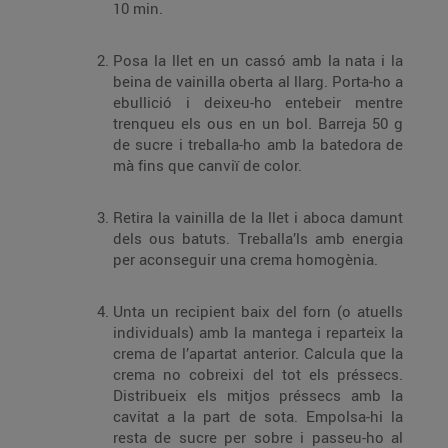
10 min.
Posa la llet en un cassó amb la nata i la
beina de vainilla oberta al llarg. Porta-ho a
ebullició i deixeu-ho entebeir mentre
trenqueu els ous en un bol. Barreja 50 g
de sucre i treballa-ho amb la batedora de
mà fins que canviï de color.
Retira la vainilla de la llet i aboca damunt
dels ous batuts. Treballa’ls amb energia
per aconseguir una crema homogènia.
Unta un recipient baix del forn (o atuells
individuals) amb la mantega i reparteix la
crema de l’apartat anterior. Calcula que la
crema no cobreixi del tot els préssecs.
Distribueix els mitjos préssecs amb la
cavitat a la part de sota. Empolsa-hi la
resta de sucre per sobre i passeu-ho al