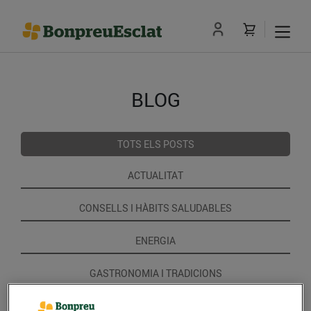
BLOG
TOTS ELS POSTS
ACTUALITAT
CONSELLS I HÀBITS SALUDABLES
ENERGIA
GASTRONOMIA I TRADICIONS
RECEPTES