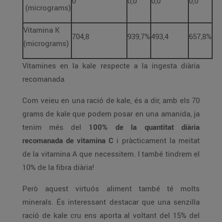
0
0,0
0,0
0,0
(micrograms)
Vitamina K
704,8
939,7%
493,4
657,8%
(micrograms)
Vitamines en la kale respecte a la ingesta diària
recomanada
Com veieu en una ració de kale, és a dir, amb els 70
grams de kale que podem posar en una amanida, ja
tenim més del
100% de la quantitat diària
recomanada de vitamina C
i pràcticament la meitat
de la vitamina A que necessitem. I també tindrem el
10% de la fibra diària!
Però aquest virtuós aliment també té molts
minerals. És interessant destacar que una senzilla
ració de kale cru ens aporta al voltant del 15% del