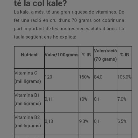
té la col kale?
La kale, a més, té una gran riquesa de vitamines. De
fet una ració en cru d’uns 70 grams pot cobrir una
part important de les nostres necessitats diàries. La
taula següent ens ho explica:
Valor/ració
Nutrient
Valor/100grams
% IR
% IR
(70 grams)
Vitamina C
120
150%
84,0
105,0%
(mil·ligrams)
Vitamina B1
0,11
10%
0,1
7,0%
(mil·ligrams)
Vitamina B2
0,13
9,3%
0,1
6,5%
(mil·ligrams)