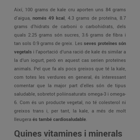
Així, 100 grams de kale cru aporten uns 84 grams
d'aigua,
només 49 kcal
, 4.3 grams de proteïna, 8.7
grams d'hidrats de carboni o carbohidrats, dels
quals 2.25 grams són sucres, 3.6 grams de fibra i
tan sols 0.9 grams de greix. Les
seves proteïnes són
vegetals
i l’aportació d’una ració de kale és similar a
la d’un iogurt, però en aquest cas serien proteïnes
animals. Pel que fa als pocs greixos que té la kale,
com totes les verdures en general, és interessant
comentar que la major part d'elles són de tipus
saludable, sobretot poliinsaturats omega-3 i omega-
6. Com és un producte vegetal, no té colesterol ni
greixos trans i, per tant, la kale, a més de molt
lleugera
és també cardiosaludable
.
Quines vitamines i minerals