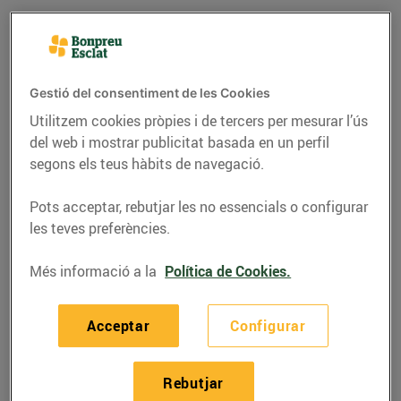
Gestió del consentiment de les Cookies
Utilitzem cookies pròpies i de tercers per mesurar l’ús
del web i mostrar publicitat basada en un perfil
segons els teus hàbits de navegació.
Pots acceptar, rebutjar les no essencials o configurar
les teves preferències.
RECEPTES
Més informació a la
Política de Cookies.
Pularda farcida
Acceptar
Configurar
20/de desembre/2016
Rebutjar
La
pularda
és la femella del pollastre de pagès;