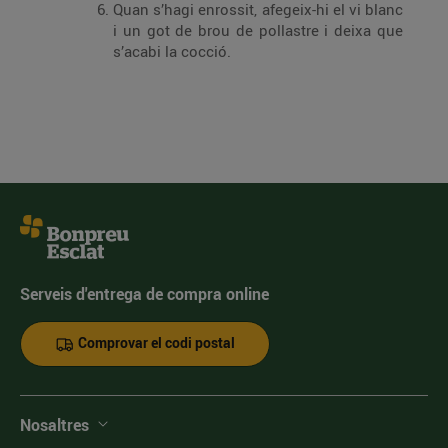
Quan s’hagi enrossit, afegeix-hi el vi blanc
i un got de brou de pollastre i deixa que
s’acabi la cocció.
Serveis d'entrega de compra online
Comprovar el codi postal
Nosaltres