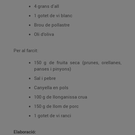
4 grans d'all
1 gotet de vi blanc
Brou de pollastre
Oli d’oliva
Per al farcit:
150 g de fruita seca (prunes, orellanes,
panses i pinyons)
Sal i pebre
Canyella en pols
100 g de llonganissa crua
150 g de llom de porc
1 gotet de vi ranci
Elaboració: