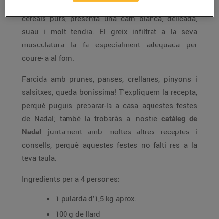
criada amb 14 setmanes i alimentada un 70% de
cereals purs, presenta una carn blanca, delicada,
suau i molt tendra. El greix infiltrat a la seva
musculatura la fa especialment adequada per
coure-la al forn.
Farcida amb prunes, panses, orellanes, pinyons i
salsitxes, queda boníssima! T'expliquem la recepta,
perquè puguis preparar-la a casa aquestes festes
de Nadal; també la trobaràs al nostre
catàleg de
Nadal
,
juntament amb moltes altres receptes i
consells, perquè aquestes festes no falti res a la
teva taula.
Ingredients per a 4 persones:
1 pularda d’1,5 kg aprox.
100 g de llard