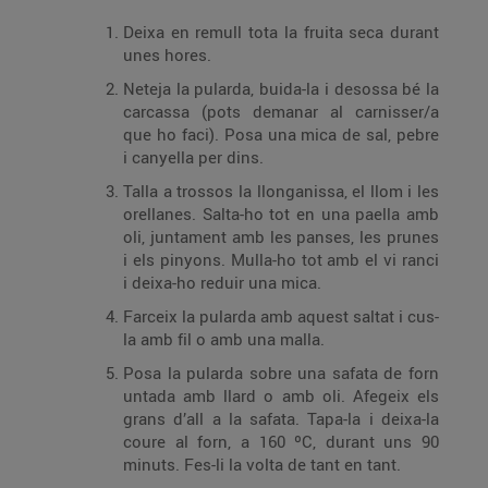
Deixa en remull tota la fruita seca durant
unes hores.
Neteja la pularda, buida-la i desossa bé la
carcassa (pots demanar al carnisser/a
que ho faci). Posa una mica de sal, pebre
i canyella per dins.
Talla a trossos la llonganissa, el llom i les
orellanes. Salta-ho tot en una paella amb
oli, juntament amb les panses, les prunes
i els pinyons. Mulla-ho tot amb el vi ranci
i deixa-ho reduir una mica.
Farceix la pularda amb aquest saltat i cus-
la amb fil o amb una malla.
Posa la pularda sobre una safata de forn
untada amb llard o amb oli. Afegeix els
grans d’all a la safata. Tapa-la i deixa-la
coure al forn, a 160 ºC, durant uns 90
minuts. Fes-li la volta de tant en tant.