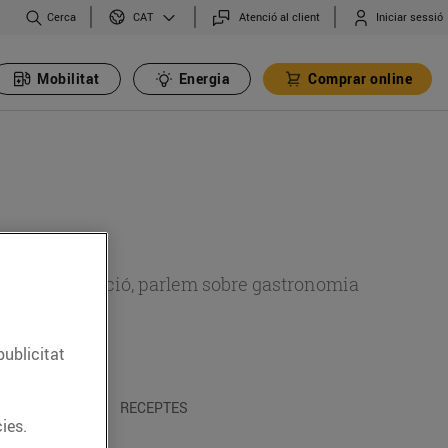
Cerca
Atenció al client
Iniciar sessió
CAT
Mobilitat
Energia
Comprar online
 sobre alimentació, parlem sobre gastronomia
publicitat
 I TRADICIONS
RECEPTES
ies.