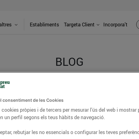
ltres
Establiments
Targeta Client
Incorpora't
BLOG
ceptes, consells nutricionals, informació d’actualitat
del nostre territori i molts altres temes.
l consentiment de les Cookies
 cookies pròpies i de tercers per mesurar l’ús del web i mostrar 
n un perfil segons els teus hàbits de navegació.
TAT
CONSELLS I HÀBITS SALUDABLES
ENERGIA
GASTRONOMIA
ptar, rebutjar les no essencials o configurar les teves preferènc