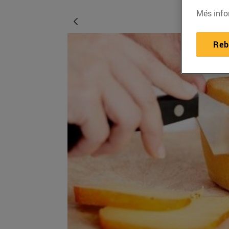
Més info
Reb