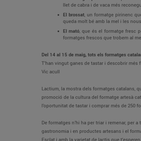
llet de cabra i de vaca més reconegut
El brossat
, un formatge pirinenc que
queda molt bé amb la mel i les nous
El mató
, que és el formatge fresc p
formatges frescos que trobem al mer
Del 14 al 15 de maig, tots els formatges catala
T’han vingut ganes de tastar i descobrir més 
Vic acull
Lactium, la mostra dels formatges catalans, que
promoció de la cultura del formatge artesà catal
l’oportunitat de tastar i comprar més de 250 f
De formatges n’hi ha per triar i remenar, per 
gastronomia i en productes artesans i el for
Esclat i amb la varietat de lactis que t’esper