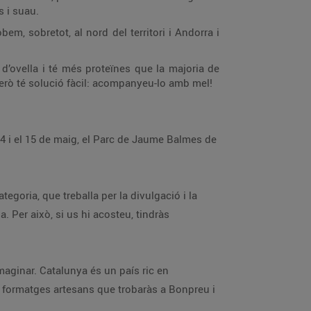
s i suau.
em, sobretot, al nord del territori i Andorra i
 d’ovella i té més proteïnes que la majoria de
però té solució fàcil: acompanyeu-lo amb mel!
4 i el 15 de maig, el Parc de Jaume Balmes de
egoria, que treballa per la divulgació i la
a. Per això, si us hi acosteu, tindràs
maginar. Catalunya és un país ric en
 formatges artesans que trobaràs a Bonpreu i