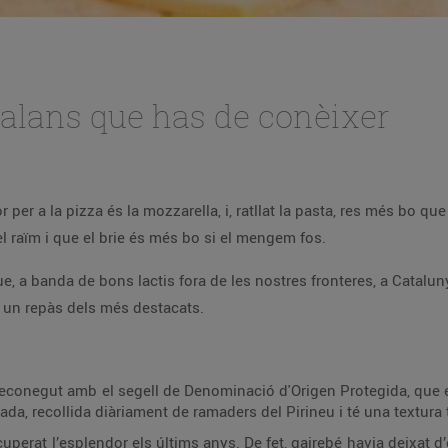
alans que has de conèixer
 per a la pizza és la mozzarella, i, ratllat la pasta, res més bo 
 raïm i que el brie és més bo si el mengem fos.
, a banda de bons lactis fora de les nostres fronteres, a Cataluny
r un repàs dels més destacats.
 reconegut amb el segell de Denominació d'Origen Protegida, que en g
zada, recollida diàriament de ramaders del Pirineu i té una textura
uperat l’esplendor els últims anys. De fet, gairebé havia deixat d