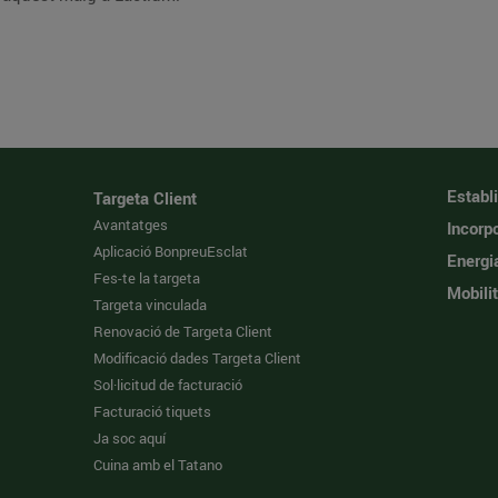
Establ
Targeta Client
Avantatges
Incorpo
Aplicació BonpreuEsclat
Energi
Fes-te la targeta
Mobilit
Targeta vinculada
Renovació de Targeta Client
Modificació dades Targeta Client
Sol·licitud de facturació
Facturació tiquets
Ja soc aquí
Cuina amb el Tatano