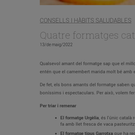
CONSELLS I HÀBITS SALUDABLES
Quatre formatges cat
13/de maig/2022
Qualsevol amant del formatge sap que el millor
entén que el camembert marida molt bé amb el
De fet, els bons amants del formatge saben que
boníssims i espectaculars. Per això, volem fe
Per triar i remenar
El formatge Urgèlia
, és l'únic català
fa amb llet fresca de vaca pasteurit
El formatge tipus Garrotxa
que ha rec