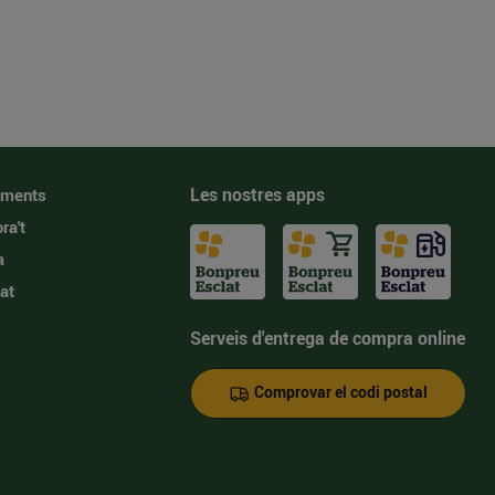
Les nostres apps
iments
ra't
a
at
Serveis d'entrega de compra online
Comprovar el codi postal