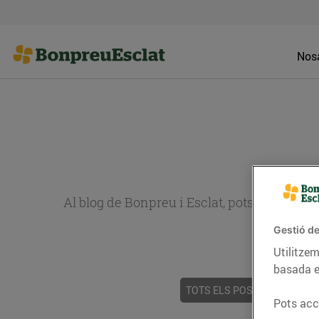
Nosa
Al blog de Bonpreu i Esclat, pots trobar re
Gestió de
Utilitzem
basada e
TOTS ELS POSTS
ACTUALI
Pots acce