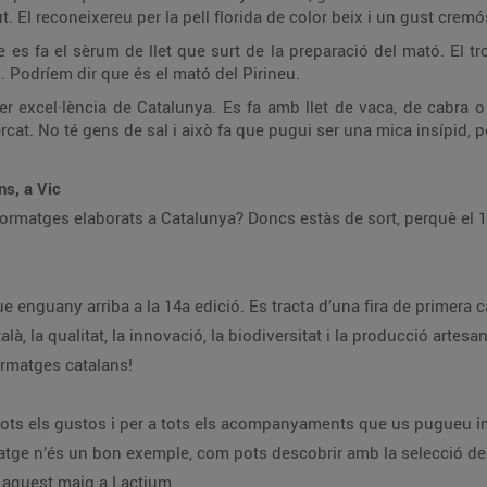
. El reconeixereu per la pell florida de color beix i un gust cremó
 es fa el sèrum de llet que surt de la preparació del mató. El trob
. Podríem dir que és el mató del Pirineu.
er excel·lència de Catalunya. Es fa amb llet de vaca, de cabra o
cat. No té gens de sal i això fa que pugui ser una mica insípid, 
ns, a Vic
formatges elaborats a Catalunya? Doncs estàs de sort, perquè el 1
 enguany arriba a la 14a edició. Es tracta d’una fira de primera cat
à, la qualitat, la innovació, la biodiversitat i la producció artesan
ormatges catalans!
a tots els gustos i per a tots els acompanyaments que us pugueu i
matge n’és un bon exemple, com pots descobrir amb la selecció de
en aquest maig a Lactium.