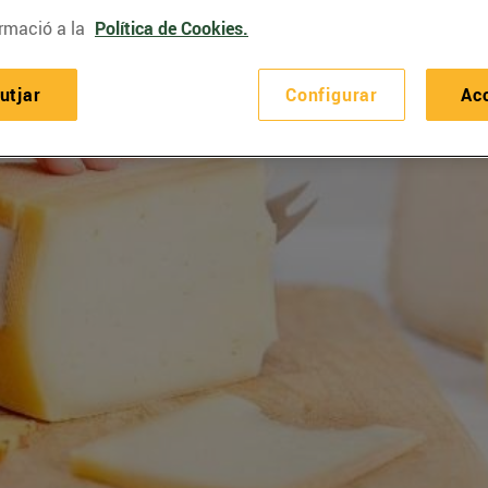
rmació a la
Política de Cookies.
utjar
Configurar
Ac