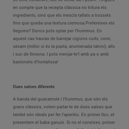
en compte que la recepta clàssica no tritura els
ingredients, sinó que els mescla tallats a trossets
fins que queda una textura cremosa.Prefereixes els
llegums? Doncs pots optar per l’hummus. En
aquest cas hauràs de barrejar cigrons cuits, comí,
sèsam (millor si és la pasta, anomenada tahini), alls
i suc de llimona. I pots menjar-te’l amb pa o amb
bastonets d’hortalissa!
Dues salses diferents
A banda del guacamole i l’hummus, que són els
grans clàssics, volem parlar-te de dues salses que
també són ideals per fer l’aperitiu. En primer lloc, et
presentem el baba ganuix. Si no el coneixes, potser