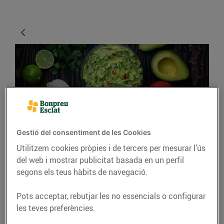
Gestió del consentiment de les Cookies
CONSELLS I HÀBITS SALUDABLES
Utilitzem cookies pròpies i de tercers per mesurar l’ús
del web i mostrar publicitat basada en un perfil
Quatre maneres de
segons els teus hàbits de navegació.
‘dipejar’ i gaudir d’un
bon aperitiu
Pots acceptar, rebutjar les no essencials o configurar
les teves preferències.
11/de maig/2020