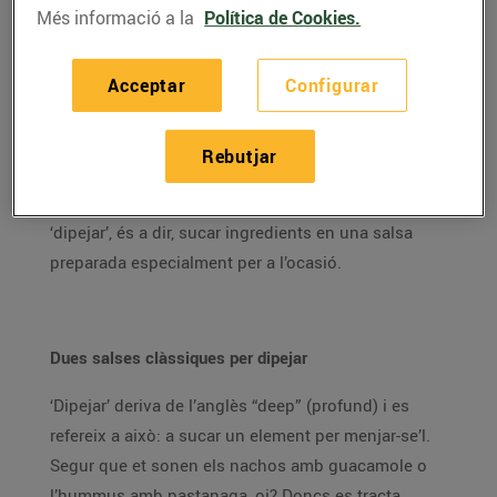
Més informació a la
Política de Cookies.
Mentre esperes que arribi el moment de recuperar
l’aperitiu del diumenge al bar de sota casa,
segur
Acceptar
Configurar
que aquest es setmanes has preparat algun aperitiu
per menjar-te’l a la terrassa, al balcó o al menjador de
Rebutjar
casa.
Però, si ja t’has cansat de les patates fregides,
les olives i les escopinyes, sempre pots optar per
‘dipejar’, és a dir, sucar ingredients en una salsa
preparada especialment per a l’ocasió.
Dues salses clàssiques per dipejar
‘Dipejar’ deriva de l’anglès “deep” (profund) i es
refereix a això: a sucar un element per menjar-se’l.
Segur que et sonen els nachos amb guacamole o
l’hummus amb pastanaga, oi? Doncs es tracta