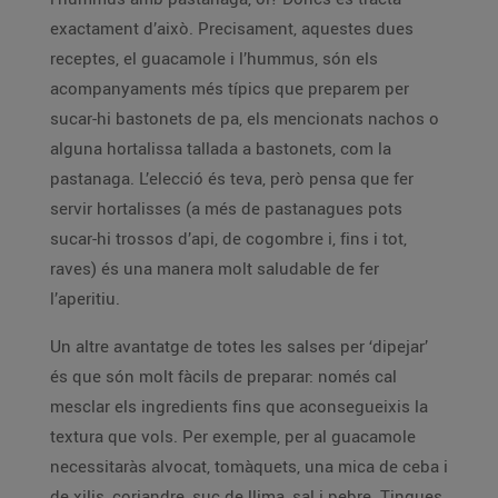
exactament d’això. Precisament, aquestes dues
receptes, el guacamole i l’hummus, són els
acompanyaments més típics que preparem per
sucar-hi bastonets de pa, els mencionats nachos o
alguna hortalissa tallada a bastonets, com la
pastanaga. L’elecció és teva, però pensa que fer
servir hortalisses (a més de pastanagues pots
sucar-hi trossos d’api, de cogombre i, fins i tot,
raves) és una manera molt saludable de fer
l’aperitiu.
Un altre avantatge de totes les salses per ‘dipejar’
és que són molt fàcils de preparar: només cal
mesclar els ingredients fins que aconsegueixis la
textura que vols. Per exemple, per al guacamole
necessitaràs alvocat, tomàquets, una mica de ceba i
de xilis, coriandre, suc de llima, sal i pebre. Tingues