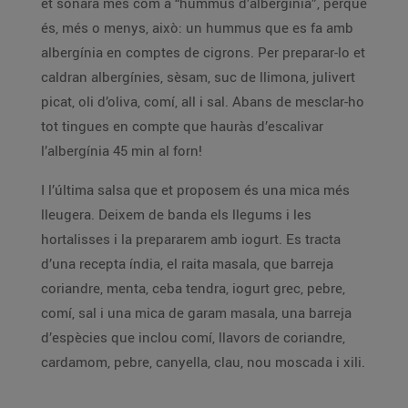
et sonarà més com a “hummus d’albergínia”, perquè
és, més o menys, això: un hummus que es fa amb
albergínia en comptes de cigrons. Per preparar-lo et
caldran albergínies, sèsam, suc de llimona, julivert
picat, oli d’oliva, comí, all i sal. Abans de mesclar-ho
tot tingues en compte que hauràs d’escalivar
l’albergínia 45 min al forn!
I l’última salsa que et proposem és una mica més
lleugera. Deixem de banda els llegums i les
hortalisses i la prepararem amb iogurt. Es tracta
d’una recepta índia, el raita masala, que barreja
coriandre, menta, ceba tendra, iogurt grec, pebre,
comí, sal i una mica de garam masala, una barreja
d’espècies que inclou comí, llavors de coriandre,
cardamom, pebre, canyella, clau, nou moscada i xili.