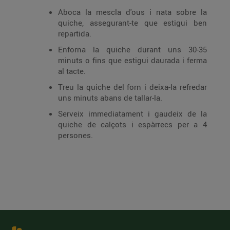
Aboca la mescla d'ous i nata sobre la
quiche, assegurant-te que estigui ben
repartida.
Enforna la quiche durant uns 30-35
minuts o fins que estigui daurada i ferma
al tacte.
Treu la quiche del forn i deixa-la refredar
uns minuts abans de tallar-la.
Serveix immediatament i gaudeix de la
quiche de calçots i espàrrecs per a 4
persones.