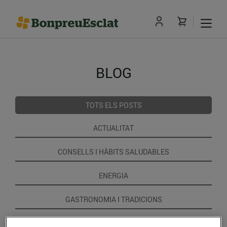
BLOG
TOTS ELS POSTS
ACTUALITAT
CONSELLS I HÀBITS SALUDABLES
ENERGIA
GASTRONOMIA I TRADICIONS
RECEPTES