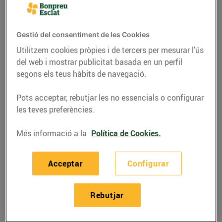
Gestió del consentiment de les Cookies
Utilitzem cookies pròpies i de tercers per mesurar l’ús
del web i mostrar publicitat basada en un perfil
segons els teus hàbits de navegació.
Pots acceptar, rebutjar les no essencials o configurar
les teves preferències.
Més informació a la
Política de Cookies.
RECEPTES
Quiche de calçots i
Acceptar
Configurar
espàrrecs
Rebutjar
27/de desembre/2023