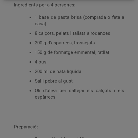
Ingredients per a 4 persones
:
1 base de pasta brisa (comprada o feta a
casa)
8 calçots, pelats i tallats a rodanxes
200 g d'espàrrecs, trossejats
150 g de formatge emmental, ratllat
4 ous
200 ml de nata líquida
Sal i pebre al gust
Oli d'oliva per saltejar els calçots i els
espàrrecs
Preparació
: