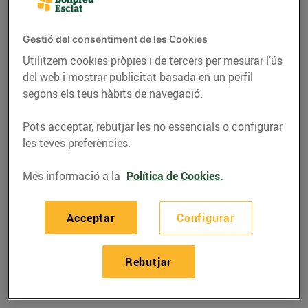
Gestió del consentiment de les Cookies
Utilitzem cookies pròpies i de tercers per mesurar l’ús
del web i mostrar publicitat basada en un perfil
segons els teus hàbits de navegació.
Pots acceptar, rebutjar les no essencials o configurar
les teves preferències.
Més informació a la
Política de Cookies.
RECEPTES
Acceptar
Configurar
Recepta de quiche de
verdures i tofu
Rebutjar
18/de desembre/2019