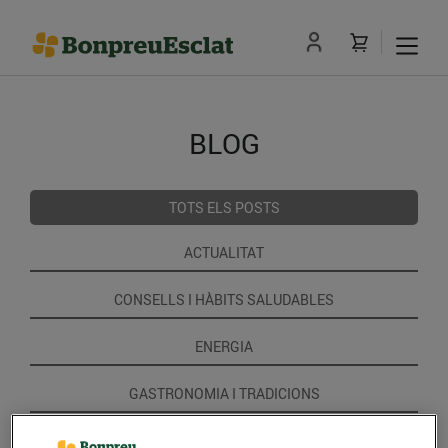
BLOG
TOTS ELS POSTS
ACTUALITAT
CONSELLS I HÀBITS SALUDABLES
ENERGIA
GASTRONOMIA I TRADICIONS
RECEPTES