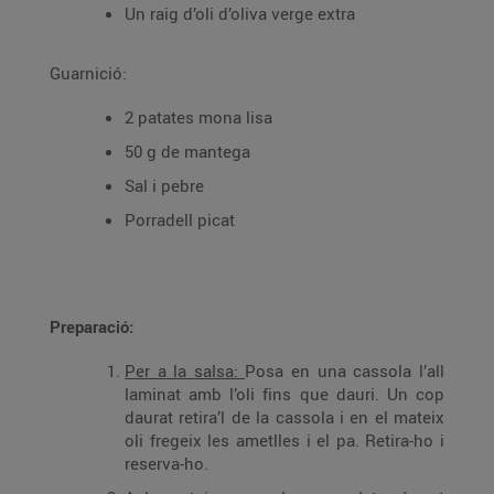
Un raig d’oli d’oliva verge extra
Guarnició:
2 patates mona lisa
50 g de mantega
Sal i pebre
Porradell picat
Preparació:
Per a la salsa:
Posa en una cassola l’all
laminat amb l’oli fins que dauri. Un cop
daurat retira’l de la cassola i en el mateix
oli fregeix les ametlles i el pa. Retira-ho i
reserva-ho.