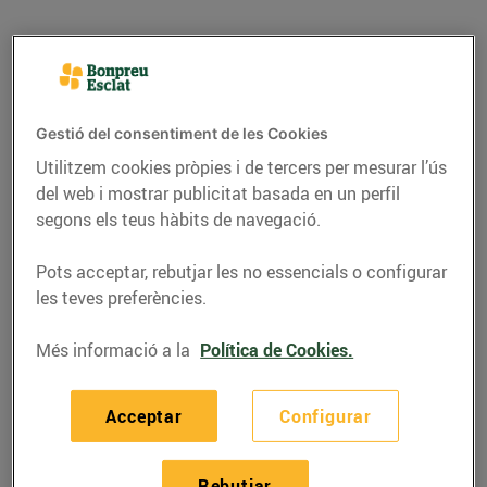
Gestió del consentiment de les Cookies
Utilitzem cookies pròpies i de tercers per mesurar l’ús
del web i mostrar publicitat basada en un perfil
segons els teus hàbits de navegació.
Pots acceptar, rebutjar les no essencials o configurar
les teves preferències.
RECEPTES
Més informació a la
Política de Cookies.
Rap a l'all cremat
13/de febrer/2023
Acceptar
Configurar
Ingredients per a 4 persones:
Rebutjar