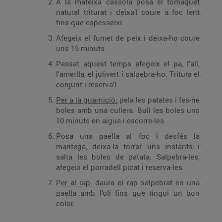
A la mateixa cassola posa el tomàquet
natural triturat i deixa’l coure a foc lent
fins que espesseixi.
Afegeix el fumet de peix i deixa-ho coure
uns 15 minuts.
Passat aquest temps afegeix el pa, l’all,
l’ametlla, el julivert i salpebra-ho. Tritura el
conjunt i reserva’l.
Per a la guarnició:
pela les patates i fes-ne
boles amb una cullera. Bull les boles uns
10 minuts en aigua i escorre-les.
Posa una paella al foc i desfés la
mantega, deixa-la torrar uns instants i
salta les boles de patata. Salpebra-les,
afegeix el porradell picat i reserva-les.
Per al rap:
daura el rap salpebrat en una
paella amb l’oli fins que tingui un bon
color.