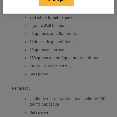
Per a la salsa:
750 ml de fumet de peix
4 grans d’all laminats
40 grams d’ametlla torrada
15 fulles de julivert fresc
20 grams de pa sec
350 grams de tomàquet natural triturat
Oli d'oliva verge extra
Sal i pebre
Per al rap:
4 talls de rap nets d’espines i pells de 180
grams cadascun
Sal i pebre